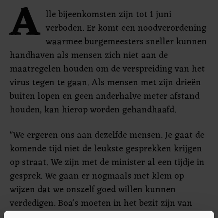
A
lle bijeenkomsten zijn tot 1 juni
verboden. Er komt een noodverordening
waarmee burgemeesters sneller kunnen
handhaven als mensen zich niet aan de
maatregelen houden om de verspreiding van het
virus tegen te gaan. Als mensen met zijn drieën
buiten lopen en geen anderhalve meter afstand
houden, kan hierop worden gehandhaafd.
"We ergeren ons aan dezelfde mensen. Je gaat de
komende tijd niet de leukste gesprekken krijgen
op straat. We zijn met de minister al een tijdje in
gesprek. We gaan er nogmaals met klem op
wijzen dat we onszelf goed willen kunnen
verdedigen. Boa's moeten in het bezit zijn van
pepperspray, andere verdedigingsmiddelen en