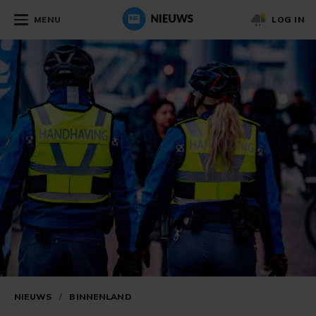
MENU
LOG IN
NIEUWS
/
BINNENLAND