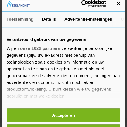
mondkapjes", zegt Gerrits.
Toestemming
Details
Advertentie-instellingen
Ov
Verantwoord gebruik van uw gegevens
Wij en
onze 1022 partners
verwerken je persoonlijke
gegevens (bijv. uw IP-adres) met behulp van
technologieën zoals cookies om informatie op uw
apparaat op te slaan en te gebruiken met als doel
gepersonaliseerde advertenties en content, metingen aan
advertenties en content, inzicht in publiek en
productontwikkeling. U kunt kiezen wie uw gegevens
gebruikt en met welke doelen.
Als u het toestaat, willen we ook graag:
Accepteren
Informatie verzamelen over uw geografische
locatie, die tot een paar meter nauwkeurig kan zijn