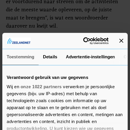
er voortdurend naar streven om de activiteiten
die de meeste waarde opleveren, op de juiste
maat te brengen", is wat een woordvoerder
daarover nu kwijt wil.
Shell had eind vorig jaar wereldwijd ongeveer
93.000 mensen in dienst. Dat is meer dan het
dubbele van het personeelsbestand van de
Toestemming
Details
Advertentie-instellingen
Ov
Amerikaanse rivaal Chevron. Dat laatste bedrijf
wordt door beleggers op de beurs momenteel
Verantwoord gebruik van uw gegevens
ruim een derde hoger gewaardeerd.
Wij en
onze 1022 partners
verwerken je persoonlijke
gegevens (bijv. uw IP-adres) met behulp van
technologieën zoals cookies om informatie op uw
apparaat op te slaan en te gebruiken met als doel
gepersonaliseerde advertenties en content, metingen aan
advertenties en content, inzicht in publiek en
productontwikkeling. U kunt kiezen wie uw gegevens