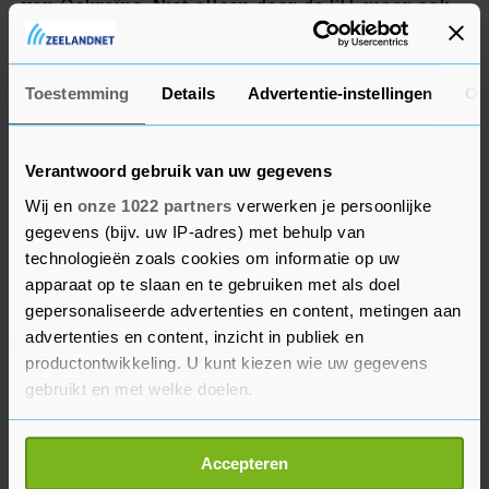
van Oekraïne. Niet alleen door de EU, maar ook
door de Verenigde Staten en het Verenigd
Koninkrijk.
Toestemming
Details
Advertentie-instellingen
Ov
Verantwoord gebruik van uw gegevens
Wij en
onze 1022 partners
verwerken je persoonlijke
gegevens (bijv. uw IP-adres) met behulp van
technologieën zoals cookies om informatie op uw
apparaat op te slaan en te gebruiken met als doel
gepersonaliseerde advertenties en content, metingen aan
advertenties en content, inzicht in publiek en
productontwikkeling. U kunt kiezen wie uw gegevens
gebruikt en met welke doelen.
Als u het toestaat, willen we ook graag:
Accepteren
Informatie verzamelen over uw geografische