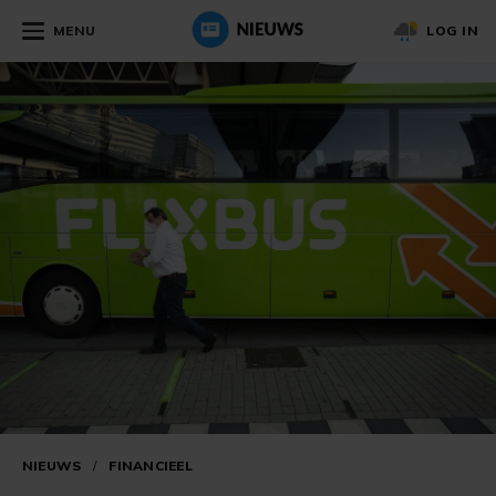
MENU
LOG IN
NIEUWS
/
FINANCIEEL