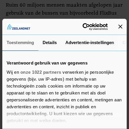
Ruim 60 miljoen mensen maakten afgelopen jaar
gebruik van de bussen van bijvoorbeeld FlixBus
en de treinen van treintak FlixTrain. Het bedrijf is
actief in veertig landen, waaronder de Verenigde
Staten. Daar opereert het onder de naam
Toestemming
Details
Advertentie-instellingen
Ov
Greyhound, bekend van de iconische, grijze
bussen.
Verantwoord gebruik van uw gegevens
Wij en
onze 1022 partners
verwerken je persoonlijke
gegevens (bijv. uw IP-adres) met behulp van
technologieën zoals cookies om informatie op uw
apparaat op te slaan en te gebruiken met als doel
gepersonaliseerde advertenties en content, metingen aan
advertenties en content, inzicht in publiek en
productontwikkeling. U kunt kiezen wie uw gegevens
gebruikt en met welke doelen.