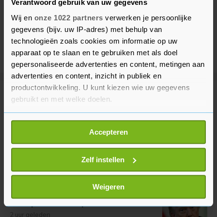
Verantwoord gebruik van uw gegevens
Wij en
onze 1022 partners
verwerken je persoonlijke
gegevens (bijv. uw IP-adres) met behulp van
technologieën zoals cookies om informatie op uw
apparaat op te slaan en te gebruiken met als doel
gepersonaliseerde advertenties en content, metingen aan
advertenties en content, inzicht in publiek en
productontwikkeling. U kunt kiezen wie uw gegevens
Meer uit Buitenland
gebruikt en met welke doelen.
Als u het toestaat, willen we ook graag:
Italië wil grenscontroles niet
Accepteren
Informatie verzamelen over uw geografische
intrekken na dreigement Spanje
locatie, die tot een paar meter nauwkeurig kan zijn
1 uur geleden
Uw apparaat identificeren door het actief te
Zelf instellen
scannen op specifieke eigenschappen (fingerprinting)
Lees meer over hoe uw persoonlijke gegevens worden
Weigeren
Amerikaanse rechter roept bouw
verwerkt en stel uw voorkeuren in het
detailgedeelte
in.
Trumps balzaal opnieuw halt toe
U kunt uw toestemming op elk moment wijzigen of
2 uur geleden