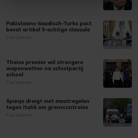
intrekken in de Cookieverklaring.
Met cookies werkt onze website beter en wordt jouw
Pakistaans-Saudisch-Turks pact
bezoek makkelijker en persoonlijker. Op
bevat artikel 5-achtige clausule
onze cookiepagina kun je ons cookiebeleid bekijken en je
3 uur geleden
gemaakte keuze altijd wijzigen of intrekken.
Thaise premier wil strengere
wapenwetten na schietpartij
school
5 uur geleden
Spanje dreigt met maatregelen
tegen Italië om grenscontroles
5 uur geleden