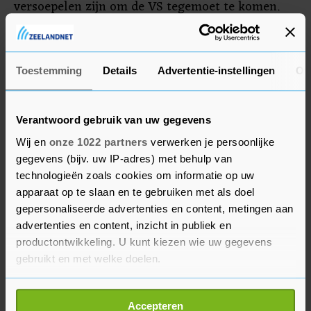
versoepelen zijn om de VS tegemoet te komen.
Een woordvoerder van de Europese Commissie
weigerde tegenover Bloomberg commentaar te
geven.
Toestemming
Details
Advertentie-instellingen
Ov
Verantwoord gebruik van uw gegevens
Wij en
onze 1022 partners
verwerken je persoonlijke
gegevens (bijv. uw IP-adres) met behulp van
technologieën zoals cookies om informatie op uw
apparaat op te slaan en te gebruiken met als doel
gepersonaliseerde advertenties en content, metingen aan
advertenties en content, inzicht in publiek en
productontwikkeling. U kunt kiezen wie uw gegevens
gebruikt en met welke doelen.
Als u het toestaat, willen we ook graag:
Accepteren