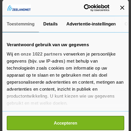
Zimbabwe, Namibië, Botswana, Lesotho, Eswatini,
Mozambique en Malawi.
Toestemming
Details
Advertentie-instellingen
Ov
Verantwoord gebruik van uw gegevens
Wij en
onze 1022 partners
verwerken je persoonlijke
gegevens (bijv. uw IP-adres) met behulp van
technologieën zoals cookies om informatie op uw
apparaat op te slaan en te gebruiken met als doel
gepersonaliseerde advertenties en content, metingen aan
advertenties en content, inzicht in publiek en
productontwikkeling. U kunt kiezen wie uw gegevens
gebruikt en met welke doelen.
Als u het toestaat, willen we ook graag:
Accepteren
Informatie verzamelen over uw geografische