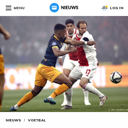
MENU
LOG IN
NIEUWS
/
VOETBAL