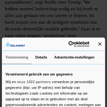
aanwakkeren", zegt Budde over Trump. "We
hebben moreel leiderschap nodig en hij heeft er
alles aan gedaan om ons uiteen te drijven. En
heeft zojuist een van de heiligste symbolen van
de joods-christelijke traditie gebruikt." Daar is ze
naar eigen zeggen "sprakeloos" over.
Volgens de bisschop waren maandag heel de dag
rond de tien geestelijken in de kerk en bij
Toestemming
Details
Advertentie-instellingen
Ov
Lafayette Square om de betogers te
ondersteunen. Ze zegt geen belletje te hebben
gehad dat de autoriteiten het gebied kwamen
Verantwoord gebruik van uw gegevens
ontruimen "met traangas, zodat ze een van onze
Wij en
onze 1022 partners
verwerken je persoonlijke
kerken konden gebruiken als rekwisiet".
gegevens (bijv. uw IP-adres) met behulp van
technologieën zoals cookies om informatie op uw
apparaat op te slaan en te gebruiken met als doel
gepersonaliseerde advertenties en content, metingen aan