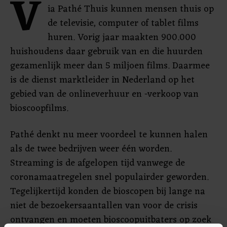
V
ia Pathé Thuis kunnen mensen thuis op
de televisie, computer of tablet films
huren. Vorig jaar maakten 900.000
huishoudens daar gebruik van en die huurden
gezamenlijk meer dan 5 miljoen films. Daarmee
is de dienst marktleider in Nederland op het
gebied van de onlineverhuur en -verkoop van
bioscoopfilms.
Pathé denkt nu meer voordeel te kunnen halen
als de twee bedrijven weer één worden.
Streaming is de afgelopen tijd vanwege de
coronamaatregelen snel populairder geworden.
Tegelijkertijd konden de bioscopen bij lange na
niet de bezoekersaantallen van voor de crisis
ontvangen en moeten bioscoopuitbaters op zoek