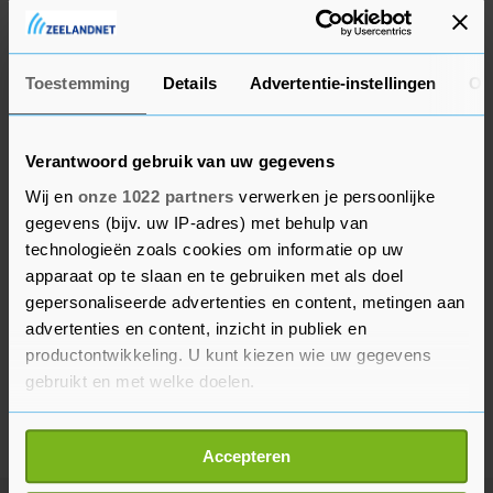
naar andere manieren om filmliefhebbers te
bereiken.
Toestemming
Details
Advertentie-instellingen
Ov
Verantwoord gebruik van uw gegevens
Wij en
onze 1022 partners
verwerken je persoonlijke
gegevens (bijv. uw IP-adres) met behulp van
technologieën zoals cookies om informatie op uw
apparaat op te slaan en te gebruiken met als doel
gepersonaliseerde advertenties en content, metingen aan
advertenties en content, inzicht in publiek en
productontwikkeling. U kunt kiezen wie uw gegevens
gebruikt en met welke doelen.
Als u het toestaat, willen we ook graag:
Accepteren
Informatie verzamelen over uw geografische
locatie, die tot een paar meter nauwkeurig kan zijn