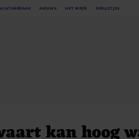
ACATUREBANK
NIEUWS
HET WEER
SPELLETJES
vaart kan hoog w