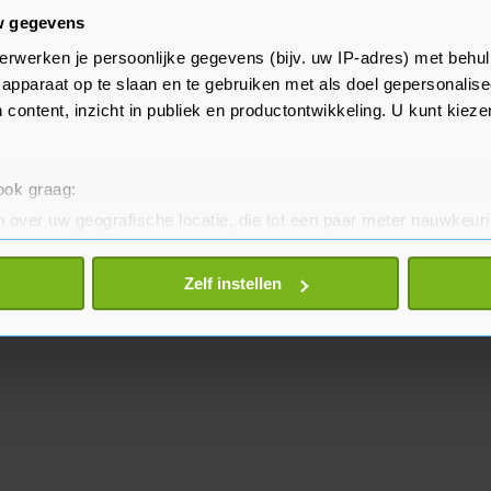
n met de hoogte van hun
w gegevens
nen dan niet altijd dezelfde
erwerken je persoonlijke gegevens (bijv. uw IP-adres) met behul
 ze anders niet onder bruggen
apparaat op te slaan en te gebruiken met als doel gepersonalise
 dan meer schepen vaker varen
 content, inzicht in publiek en productontwikkeling. U kunt kiez
 ook graag:
 over uw geografische locatie, die tot een paar meter nauwkeuri
eren door het actief te scannen op specifieke eigenschappen (fing
onlijke gegevens worden verwerkt en stel uw voorkeuren in he
Zelf instellen
jzigen of intrekken in de Cookieverklaring.
te beter en wordt jouw bezoek makkelijker en persoonlijker. O
je gemaakte keuze altijd wijzigen of intrekken.