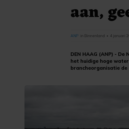
aan, ge
ANP
in Binnenland
4 januari 
•
DEN HAAG (ANP) - De N
het huidige hoge water
brancheorganisatie de 