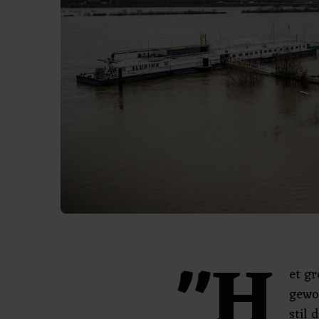
"H
et gr
gewoo
stil 