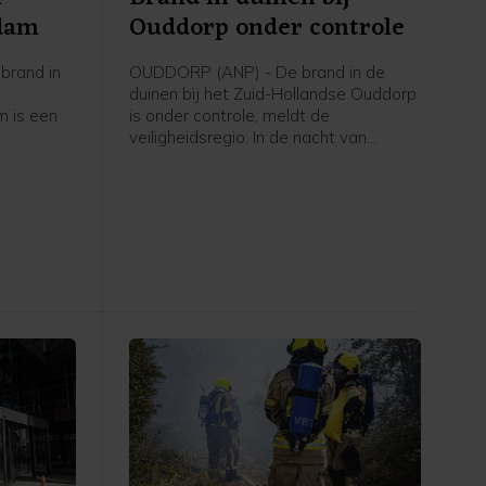
rdam
Ouddorp onder controle
brand in
OUDDORP (ANP) - De brand in de
duinen bij het Zuid-Hollandse Ouddorp
 is een
is onder controle, meldt de
veiligheidsregio. In de nacht van
eidsregio
donderdag op vrijdag blijft nog een
aantal brandweervoertuigen ter
plaatse om eventueel oplaaiende
vuurhaarden te blussen.
Vrijdagochtend gaat het waterschap
het gebied verder "strippen" om vuur
dat mogelijk nog in de grond zit te
doven.