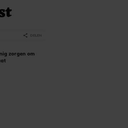
st
share
DELEN
nig zorgen om
aat