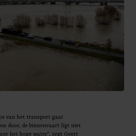
os van het transport gaat
n door, de binnenvaart ligt niet
door het hoge water", zegt Geert