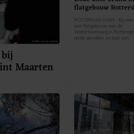
flatgebouw Rotte
ROTTERDAM (ANP) - Bij een 
een flatgebouw aan de
Watertorenweg in Rotterdam
dode gevallen, zo laat een
woordvoerder van de Veiligh
bij
Rijnmond weten.
Sint Maarten