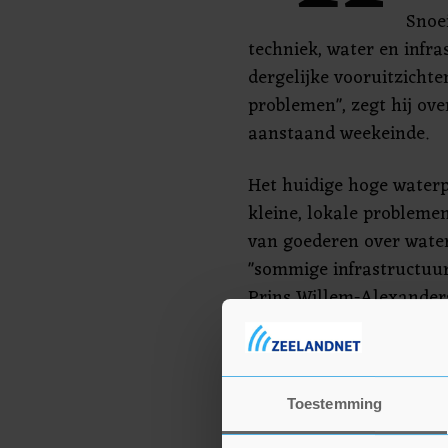
Snoei
techniek, water en infra
dergelijke vooruitzichte
problemen", zegt hij ove
aanstaand weekeinde.
Het huidige hoge water
kleine, lokale problemen
van goederen over water
"sommige infrastructuur
Prins Willem-Alexander
in Schellingwoude, bij 
sommige schepen een aan
Snoeij legt verder uit d
Toestemming
waterstand, die vanaf d