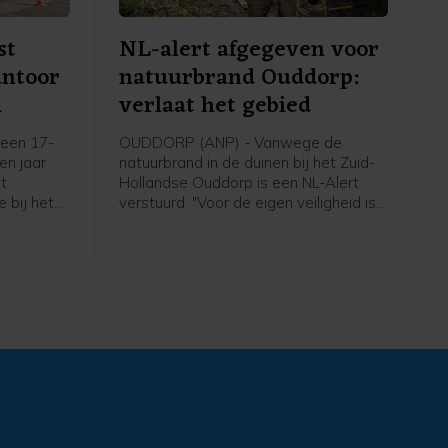
st
NL-alert afgegeven voor
antoor
natuurbrand Ouddorp:
m
verlaat het gebied
een 17-
OUDDORP (ANP) - Vanwege de
een jaar
natuurbrand in de duinen bij het Zuid-
et
Hollandse Ouddorp is een NL-Alert
 bij het
verstuurd. "Voor de eigen veiligheid is
aan de
het belangrijk om het gebied te
plosie
verlaten en uit de rook te blijven",
6 maart.
meldt de veiligheidsregio.