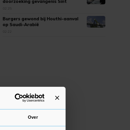
doorzoeking gevangenis Sint
Maarten
02:25
Burgers gewond bij Houthi-aanval
op Saudi-Arabië
02:22
Over