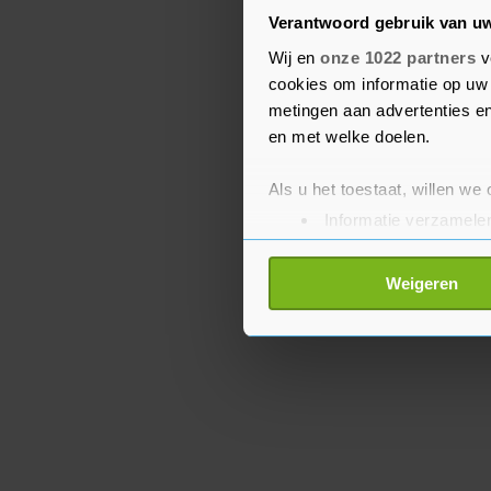
rekening moeten houde
Verantwoord gebruik van u
containers. "Schepen kun
Wij en
onze 1022 partners
v
lading meenemen, omdat
cookies om informatie op uw 
door kunnen. Er moeten
metingen aan advertenties en
voor dezelfde lading."
en met welke doelen.
Als u het toestaat, willen we
Informatie verzamelen
Uw apparaat identific
Lees meer over hoe uw perso
Weigeren
toestemming op elk moment wi
Met cookies werkt onze websi
ons cookiebeleid bekijken en 