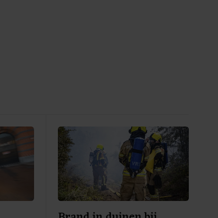
n
Brand in duinen bij