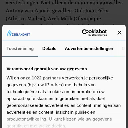
versterkingen. Niet alleen de naam van aanvaller
Antony van Ajax is gevallen. Ook João Félix
(Atlético Madrid), Arek Milik (Olympique
Marseille) en Christian Pulisic (Chelsea) zijn al
met een vertrek naar United in verband gebracht.
United is het nieuwe seizoen van de Premier
Toestemming
Details
Advertentie-instellingen
Ov
League met twee nederlagen begonnen. Komende
maandag komt Liverpool op bezoek.
Verantwoord gebruik van uw gegevens
Wij en
onze 1022 partners
verwerken je persoonlijke
gegevens (bijv. uw IP-adres) met behulp van
technologieën zoals cookies om informatie op uw
apparaat op te slaan en te gebruiken met als doel
gepersonaliseerde advertenties en content, metingen aan
advertenties en content, inzicht in publiek en
productontwikkeling. U kunt kiezen wie uw gegevens
gebruikt en met welke doelen.