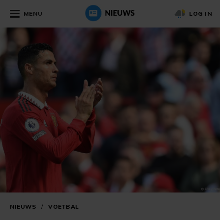
MENU
LOG IN
NIEUWS
/
VOETBAL