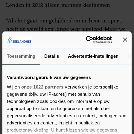
Londen in 2012 alleen mannen deelnemen.
"Als het gaat om gelijkheid en inclusie in sport,
heeft de wereld een lange weg afgelegd. Maar we
hebben nog een lange weg te gaan", reageert
Women's Sports Foundation op het bericht van
het IOC. "De cijfers van het IOC zijn bemoedigend;
Toestemming
Details
Advertentie-instellingen
Ov
het duidt op een grote vooruitgang in de richting
van het uiteindelijke doel van volledige gelijkheid
op de Olympische Spelen."
Verantwoord gebruik van uw gegevens
Wij en
onze 1022 partners
verwerken je persoonlijke
gegevens (bijv. uw IP-adres) met behulp van
technologieën zoals cookies om informatie op uw
apparaat op te slaan en te gebruiken met als doel
gepersonaliseerde advertenties en content, metingen aan
advertenties en content, inzicht in publiek en
productontwikkeling. U kunt kiezen wie uw gegevens