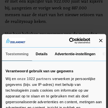
er met een kijkcijfer van 922.000 juist wat kijkers
bij, aangezien er vorige week nog 887.000
mensen naar de start van het nieuwe seizoen van
de realitysoap keken.
Het best bekeken programma van de maandag
was het NOS Journaal van 20.00 uur, dat
1.625.000 kijkers trok. De tweede plek is met
1.185.000 kijkers voor Kassa van NPO 1 en op drie
Toestemming
Details
Advertentie-instellingen
Ov
is het Half Acht Nieuws van RTL 4 te vinden,
waar 1.059.000 mensen op afstemden. De top 5
Verantwoord gebruik van uw gegevens
wordt met 931.000 kijkers afgesloten door het
Wij en
onze 1022 partners
verwerken je persoonlijke
NOS Journaal van 18.00 uur.
gegevens (bijv. uw IP-adres) met behulp van
technologieën zoals cookies om informatie op uw
apparaat op te slaan en te gebruiken met als doel
gepersonaliseerde advertenties en content, metingen aan
advertenties en content, inzicht in publiek en