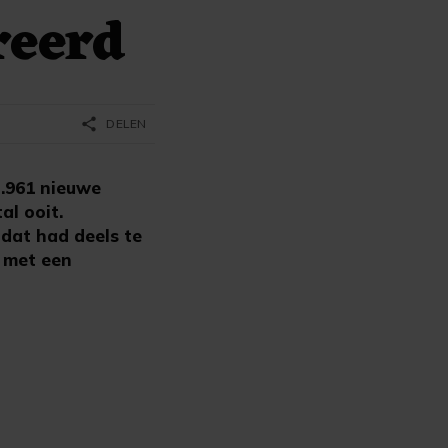
reerd
share
DELEN
.961 nieuwe
al ooit.
dat had deels te
n met een