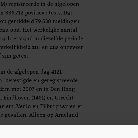
VM) registreerde in de afgelopen
 556.712 positieve tests. Dat
op gemiddeld 79.530 meldingen
eau ooit. Het werkelijke aantal
 achterstand in diezelfde periode
erkelijkheid zullen dus ongeveer
zijn getest.
n de afgelopen dag 4121
tal bevestigde en geregistreerde
rdam met 3507 en in Den Haag
 Eindhoven (1461) en Utrecht
aarlem, Venlo en Tilburg waren er
e gevallen. Alleen op Ameland