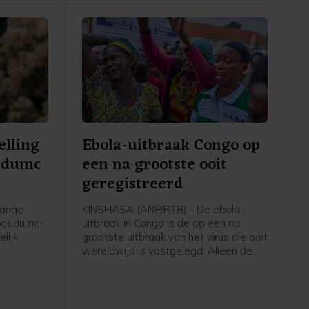
elling
Ebola-uitbraak Congo op
udumc
een na grootste ooit
geregistreerd
lange
KINSHASA (ANP/RTR) - De ebola-
dboudumc-
uitbraak in Congo is de op een na
lijk
grootste uitbraak van het virus die ooit
wereldwijd is vastgelegd. Alleen de
. Dat
epidemie van 2014-2016 in West-
team in
Afrika was omvangrijker.
is vrijdag