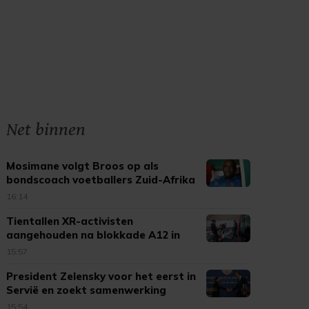
Net binnen
Mosimane volgt Broos op als
bondscoach voetballers Zuid-Afrika
16:14
Tientallen XR-activisten
aangehouden na blokkade A12 in
Den Haag
15:57
President Zelensky voor het eerst in
Servië en zoekt samenwerking
15:54