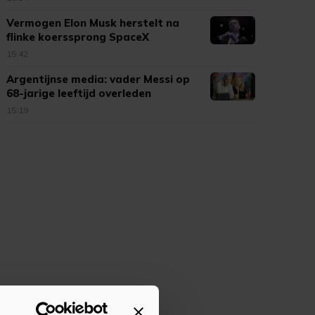
Vermogen Elon Musk herstelt na
flinke koerssprong SpaceX
15:42
Argentijnse media: vader Messi op
68-jarige leeftijd overleden
15:19