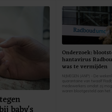
Onderzoek: blootst
hantavirus Radbo
was te vermijden
NIJMEGEN (ANP) - De weken
quarantaine van twaalf Ra
medewerkers omdat zij moge
waren blootgesteld aan het
tegen
hantavirus, was vermijdbaar
concludeert een onderzoeks
bij baby's
een rapport dat het ziekenhu
publiceerde.