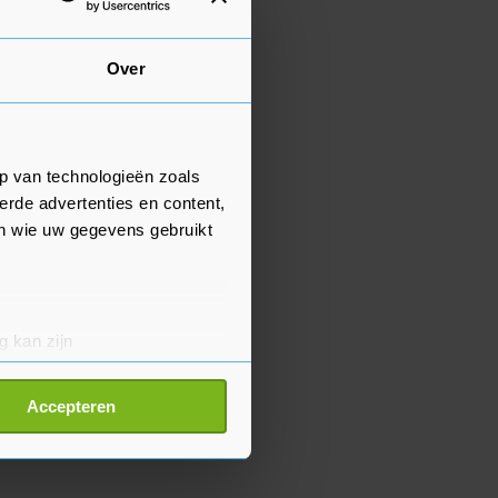
Over
p van technologieën zoals
erde advertenties en content,
en wie uw gegevens gebruikt
g kan zijn
erprinting)
t
detailgedeelte
in. U kunt uw
Accepteren
p onze cookiepagina kun je