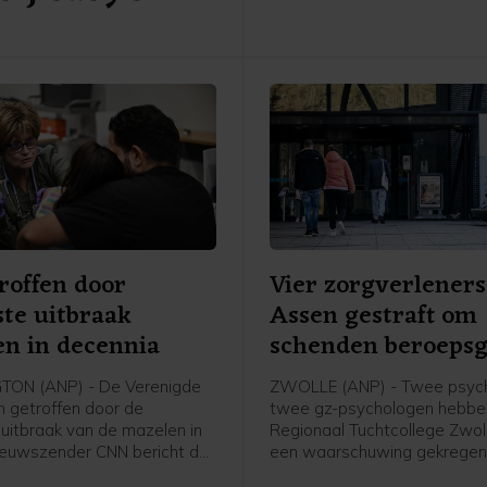
roffen door
Vier zorgverleners
te uitbraak
Assen gestraft om
n in decennia
schenden beroeps
ON (ANP) - De Verenigde
ZWOLLE (ANP) - Twee psych
n getroffen door de
twee gz-psychologen hebbe
uitbraak van de mazelen in
Regionaal Tuchtcollege Zwol
Nieuwszender CNN bericht dat
een waarschuwing gekrege
tste achttien maanden meer
ze hun beroepsgeheim hebb