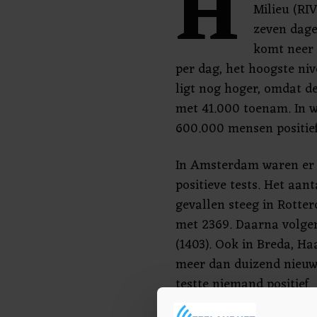
H
Milieu (RI
zeven dagen
komt neer 
per dag, het hoogste niv
ligt nog hoger, omdat de
met 41.000 toenam. In w
600.000 mensen positief 
In Amsterdam waren er i
positieve tests. Het aan
gevallen steeg in Rotte
met 2369. Daarna volgen
(1403). Ook in Breda, H
meer dan duizend nieuw
testte niemand positief.