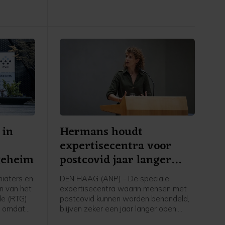
 in
Hermans houdt
expertisecentra voor
geheim
postcovid jaar langer
open
iaters en
DEN HAAG (ANP) - De speciale
n van het
expertisecentra waarin mensen met
le (RTG)
postcovid kunnen worden behandeld,
n omdat
blijven zeker een jaar langer open.
en
Zorgminister Sophie Hermans (VVD)