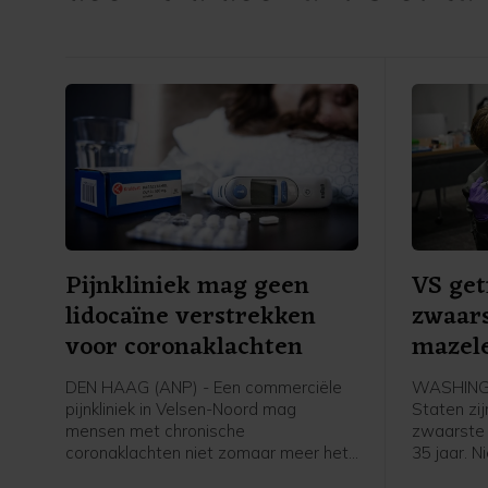
Pijnkliniek mag geen
VS get
lidocaïne verstrekken
zwaars
voor coronaklachten
mazele
DEN HAAG (ANP) - Een commerciële
WASHINGT
pijnkliniek in Velsen-Noord mag
Staten zij
mensen met chronische
zwaarste 
coronaklachten niet zomaar meer het
35 jaar. 
middel lidocaïne geven. De stof is daar
in de laa