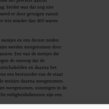
ldde het precieze aantal
ag. Eerder was dat nog niet
 werd er door getuigen vanuit
er iets minder dan 300 waren
 meisjes en een docent zeiden
isjes werden meegenomen door
nnen. Een van de meisjes die
tegen de omroep dat de
uitschakelden en daarna het
ns een bestuurder van de staat
lle meisjes daarna meegenomen.
isjes meegenomen, sommigen in de
 De veiligheidsdiensten zijn een