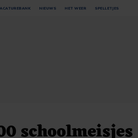
ACATUREBANK
NIEUWS
HET WEER
SPELLETJES
00 schoolmeisjes