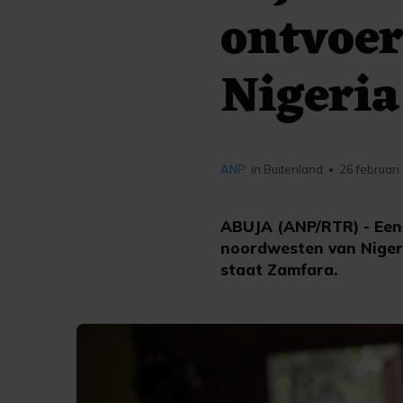
ontvoer
Nigeria
ANP
in Buitenland
26 februari
•
ABUJA (ANP/RTR) - Een
noordwesten van Nigeri
staat Zamfara.