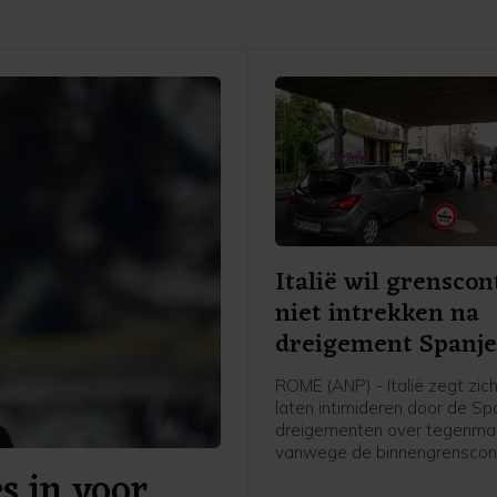
Italië wil grenscon
niet intrekken na
dreigement Spanj
ROME (ANP) - Italië zegt zich
laten intimideren door de S
dreigementen over tegenma
vanwege de binnengrenscont
s in voor
Italië eerder instelde voor rei
Spanje. Rome kwam daarme