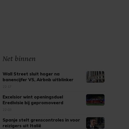
Net binnen
Wall Street sluit hoger na
banencijfer VS, Airbnb uitblinker
22:17
Excelsior wint openingsduel
Eredivisie bij gepromoveerd
Cambuur
22:03
Spanje stelt grenscontroles in voor
reizigers uit Italië