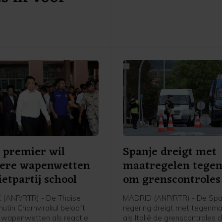
afgelopen week tienduizend
migranten de Spaanse excl
in Noord-Afrika hadden wete
bereiken vanuit Marokko. Tie
mensen kwamen daarbij om.
 premier wil
Spanje dreigt met
gere wapenwetten
maatregelen tegen 
ietpartij school
om grenscontroles
(ANP/RTR) - De Thaise
MADRID (ANP/RTR) - De Sp
utin Charnvirakul belooft
regering dreigt met tegenm
 wapenwetten als reactie
als Italië de grenscontroles d