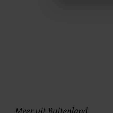
Met cookies werkt onze websi
ons cookiebeleid bekijken en 
Meer uit Buitenland