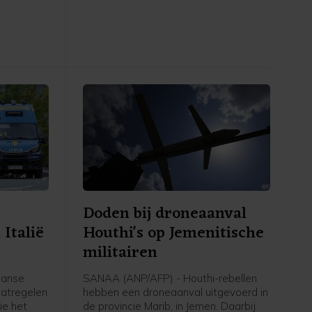
en
over twee weken van kracht, om
ave Ceuta
Trump de tijd te gunnen de zaak
n te
eventueel voor te leggen aan het
ntallen
Hooggerechtshof.
Doden bij droneaanval
Italië
Houthi's op Jemenitische
militairen
aanse
SANAA (ANP/AFP) - Houthi-rebellen
aatregelen
hebben een droneaanval uitgevoerd in
ie het
de provincie Marib, in Jemen. Daarbij