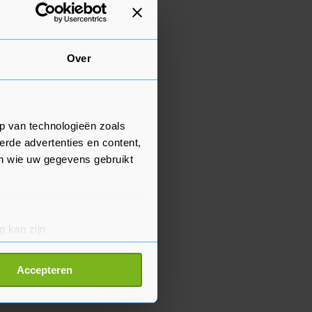
Over
p van technologieën zoals
erde advertenties en content,
en wie uw gegevens gebruikt
g kan zijn
erprinting)
t
detailgedeelte
in. U kunt uw
Accepteren