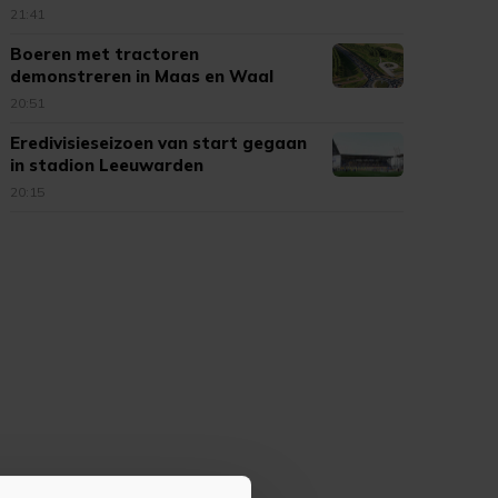
21:41
Boeren met tractoren
demonstreren in Maas en Waal
20:51
Eredivisieseizoen van start gegaan
in stadion Leeuwarden
20:15