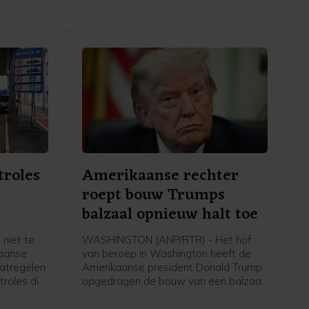
troles
Amerikaanse rechter
roept bouw Trumps
e
balzaal opnieuw halt toe
 niet te
WASHINGTON (ANP/RTR) - Het hof
paanse
van beroep in Washington heeft de
atregelen
Amerikaanse president Donald Trump
roles die
opgedragen de bouw van een balzaal
zigers uit
aan het Witte Huis tot nader order stil
e nadat
te leggen. De uitspraak wordt pas