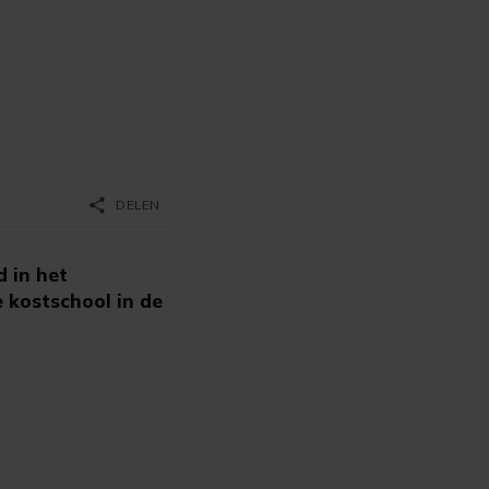
n
share
DELEN
 in het
 kostschool in de