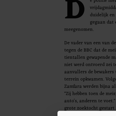
D
e politie me
vrijdagmidd
duidelijk en
gegaan dat 
meegenomen.
De vader van een van de
tegen de BBC dat de me
tientallen gewapende ma
niet werd ontvoerd zei 
aanvallers de bewakers 
terrein opkwamen. Volge
Zamfara werden bijna a
"Zij hebben toen de me
auto's, anderen te voet."
grote zoektocht gestart.