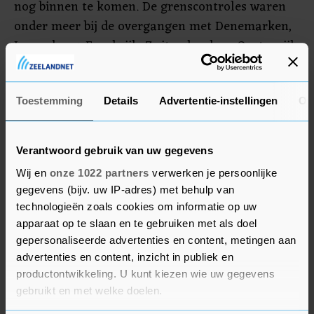
nog binnen te komen. De grenscontroles waren
onder meer bij de overgangen met Denemarken,
Luxemburg, Frankrijk, Zwitserland, en Oostenrijk.
Halverwege mei zijn de controles bij de grenzen
met Luxemburg, Oostenrijk en Zwitserland al
versoepeld. De grenzen met Nederland en België
Toestemming
Details
Advertentie-instellingen
Ov
werden niet bewaakt.
Verantwoord gebruik van uw gegevens
Wij en
onze 1022 partners
verwerken je persoonlijke
gegevens (bijv. uw IP-adres) met behulp van
technologieën zoals cookies om informatie op uw
apparaat op te slaan en te gebruiken met als doel
gepersonaliseerde advertenties en content, metingen aan
advertenties en content, inzicht in publiek en
productontwikkeling. U kunt kiezen wie uw gegevens
gebruikt en met welke doelen.