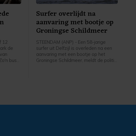
ede
Surfer overlijdt na
an
aanvaring met bootje op
Groningse Schildmeer
f 12
STEENDAM (ANP) - Een 58-jarige
park de
surfer uit Delfzijl is overleden na een
 van
aanvaring met een bootje op het
 Zo'n bus
Groningse Schildmeer, meldt de politie.
el een
De politie heeft de bestuurder van de
de
boot, een 19-jarige man uit Eemsdelta,
ijpen.
aangehouden en verhoord. Hij is weer
op vrije voeten, maar blijft verdachte.