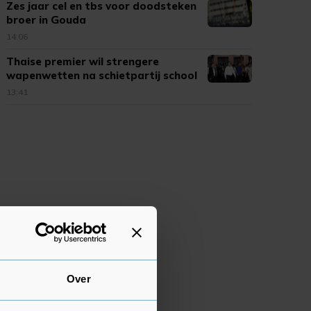
Zes jaar cel en tbs voor doodsteken
broer in Gouda
14:06
Thaise premier wil strengere
wapenwetten na schietpartij school
13:41
Over