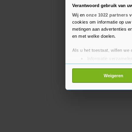
locatie op het terrein v
Verantwoord gebruik van u
eind deze week leeg zijn
Wij en
onze 1022 partners
v
cookies om informatie op uw 
"Het is de eeuwenoude z
metingen aan advertenties en
opvangplekken nodig", 
en met welke doelen.
Als u het toestaat, willen we
Informatie verzamelen
Uw apparaat identific
Lees meer over hoe uw perso
Weigeren
toestemming op elk moment wi
Met cookies werkt onze websi
ons cookiebeleid bekijken en 