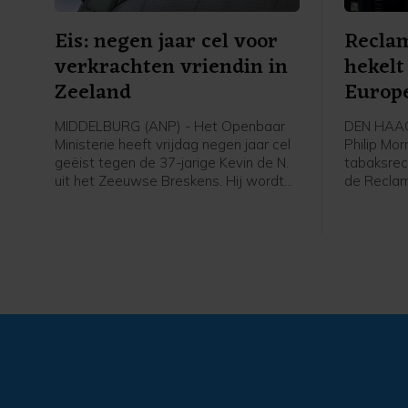
Eis: negen jaar cel voor
Recla
verkrachten vriendin in
hekel
Zeeland
Europe
MIDDELBURG (ANP) - Het Openbaar
DEN HAAG 
Ministerie heeft vrijdag negen jaar cel
Philip Mor
geëist tegen de 37-jarige Kevin de N.
tabaksrec
uit het Zeeuwse Breskens. Hij wordt
de Recla
verdacht van zeven verkrachtingen
de toezic
van zijn vriendin tussen 2021 en 2023.
Philip Mor
Hij zou haar zelf hebben verkracht en
website 
haar hebben laten verkrachten door
hun meni
vijf vrienden van hem. Tegen drie van
tabaksreg
hen eiste het OM drie jaar cel,
aan de Eu
waarvan één jaar voorwaardelijk.
Kunstmatig
de tekste