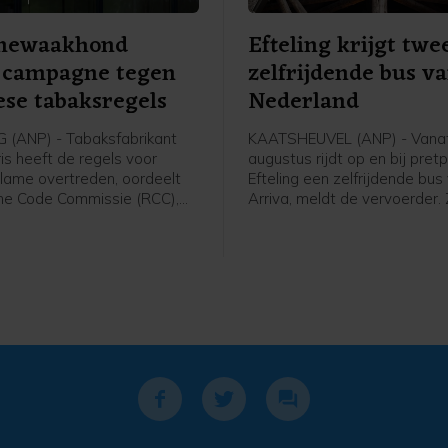
mewaakhond
Efteling krijgt twe
t campagne tegen
zelfrijdende bus v
se tabaksregels
Nederland
(ANP) - Tabaksfabrikant
KAATSHEUVEL (ANP) - Vana
ris heeft de regels voor
augustus rijdt op en bij pret
lame overtreden, oordeelt
Efteling een zelfrijdende bus
me Code Commissie (RCC),
Arriva, meldt de vervoerder.
hthouder voor advertenties.
rijdt zelfstandig. Er zit nog w
ris had een flyer en een
zogeheten safety driver op 
laten maken waarop mensen
bestuurdersstoel die kan ingr
ng over komende Europese
els konden laten doorgeven
ropese Commissie.
e intelligentie (AI) schreef
n voor de gebruikers.