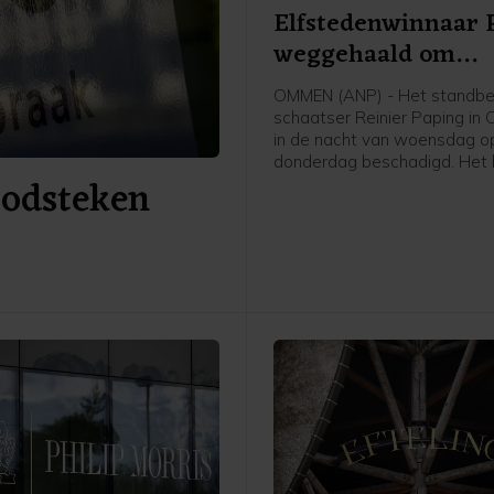
Elfstedenwinnaar 
weggehaald om
beschadigingen
OMMEN (ANP) - Het standbe
schaatser Reinier Paping in
in de nacht van woensdag o
donderdag beschadigd. Het 
doodsteken
daarom van zijn plek gehaal
een opslag gebracht, laat d
Overijsselse gemeente vrijd
Paping won in 1963 de Elfst
Hij woonde toen in Ommen.