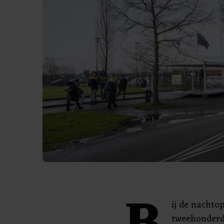
ij de nachto
tweehonderd