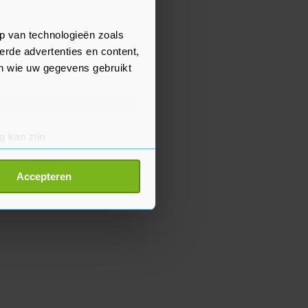
p van technologieën zoals
erde advertenties en content,
en wie uw gegevens gebruikt
g kan zijn
erprinting)
t
detailgedeelte
in. U kunt uw
Accepteren
p onze cookiepagina kun je