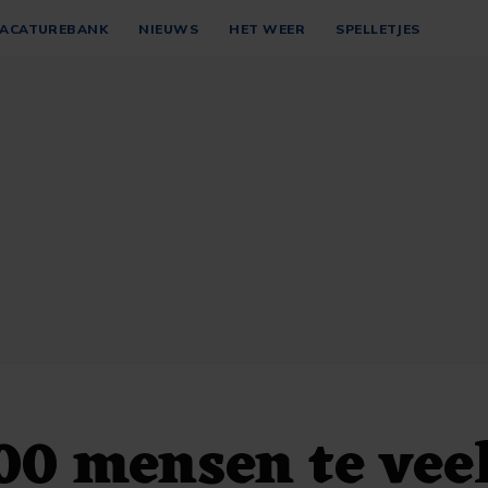
ACATUREBANK
NIEUWS
HET WEER
SPELLETJES
00 mensen te veel