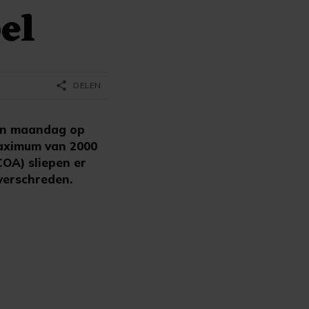
el
share
DELEN
van maandag op
aximum van 2000
COA) sliepen er
overschreden.