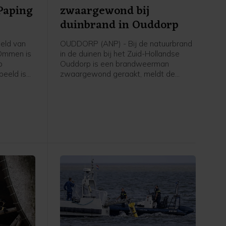
Paping
zwaargewond bij
duinbrand in Ouddorp
eld van
OUDDORP (ANP) - Bij de natuurbrand
 Ommen is
in de duinen bij het Zuid-Hollandse
p
Ouddorp is een brandweerman
beeld is
zwaargewond geraakt, meldt de
d en naar
veiligheidsregio. Hij kwam onder een
e
brandweervoertuig terecht. "Over zijn
ag weten.
gezondheidstoestand maken we ons
edentocht.
grote zorgen," aldus een
woordvoerder.