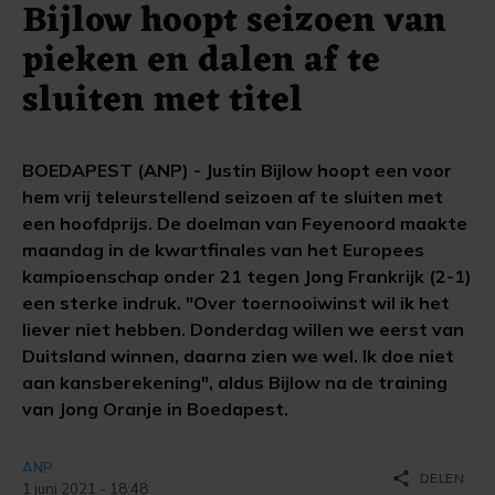
Bijlow hoopt seizoen van
pieken en dalen af te
sluiten met titel
BOEDAPEST (ANP) - Justin Bijlow hoopt een voor
hem vrij teleurstellend seizoen af te sluiten met
een hoofdprijs. De doelman van Feyenoord maakte
maandag in de kwartfinales van het Europees
kampioenschap onder 21 tegen Jong Frankrijk (2-1)
een sterke indruk. "Over toernooiwinst wil ik het
liever niet hebben. Donderdag willen we eerst van
Duitsland winnen, daarna zien we wel. Ik doe niet
aan kansberekening", aldus Bijlow na de training
van Jong Oranje in Boedapest.
ANP
share
DELEN
1 juni 2021 - 18:48