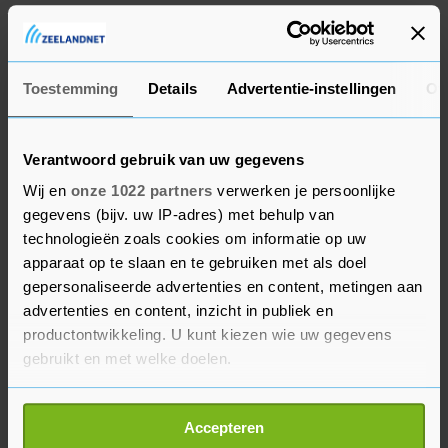
De 23-jarige Rotterdammer wordt door velen
gezien als de toekomstige doelman van Oranje.
Bijlow hoopt dat hij dit seizoen snel achter zich
Toestemming
Details
Advertentie-instellingen
Ov
kan laten en zijn status waar kan maken. "Het
was een seizoen van pieken en dalen. Ik heb twee
goede periodes gehad. Alleen waren de blessures
Verantwoord gebruik van uw gegevens
mijn dalen, dat is jammer. Het is heel
Wij en
onze 1022 partners
verwerken je persoonlijke
frustrerend. Maar het is wat het is, ik kan er niets
gegevens (bijv. uw IP-adres) met behulp van
aan doen."
technologieën zoals cookies om informatie op uw
apparaat op te slaan en te gebruiken met als doel
Jong Duitsland was in de groepsfase ook al op de
gepersonaliseerde advertenties en content, metingen aan
advertenties en content, inzicht in publiek en
opponent van Jong Oranje. Met Scherpen op doel
productontwikkeling. U kunt kiezen wie uw gegevens
werd het toen 1-1. Bijlow: "Duitsland speelde
gebruikt en met welke doelen.
anders dan wij hadden verwacht. Met vijf man
achterop. Het was een boeiende wedstrijd, zoals
Als u het toestaat, willen we ook graag:
altijd tussen Nederland en Duitsland. Het wordt
Accepteren
Informatie verzamelen over uw geografische