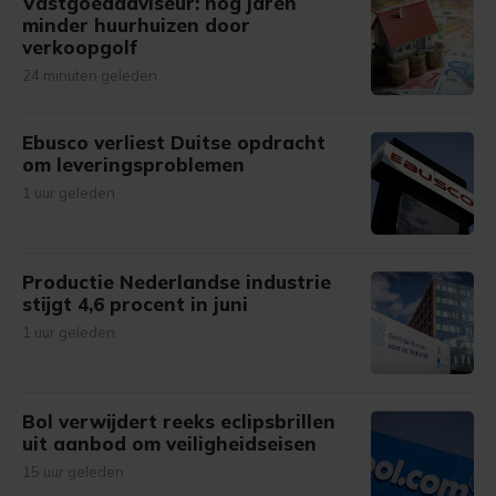
Vastgoedadviseur: nog jaren
minder huurhuizen door
verkoopgolf
24 minuten geleden
Ebusco verliest Duitse opdracht
om leveringsproblemen
1 uur geleden
Productie Nederlandse industrie
stijgt 4,6 procent in juni
1 uur geleden
Bol verwijdert reeks eclipsbrillen
uit aanbod om veiligheidseisen
15 uur geleden