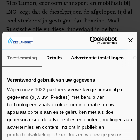
Rico Luman, econoom transport en mobiliteit bij
ING, zegt dat de dieselprijzen de afgelopen tijd al
veel sterker zijn gestegen dan benzine. Mocht
Russische olie en diesel inderdaad in de ban
worden gedaan kan dat de prijzen verder
opstuwen. De markt krijgt te maken met meer
handelsbelemmeringen en schepen zullen naar
Toestemming
Details
Advertentie-instellingen
Ov
het Midden-Oosten moeten varen voor
soortgelijke olie. "Dat heeft in principe een
Verantwoord gebruik van uw gegevens
prijsopdrijvend effect." Luman verwacht dat een
boycot geleidelijk zal worden ingevoerd, zodat er
Wij en
onze 1022 partners
verwerken je persoonlijke
gegevens (bijv. uw IP-adres) met behulp van
tijd is om alternatieven te vinden.
technologieën zoals cookies om informatie op uw
apparaat op te slaan en te gebruiken met als doel
De boycot zou de Russische schatkist moeten
gepersonaliseerde advertenties en content, metingen aan
raken. Maar energiedeskundige Hans van Cleef
advertenties en content, inzicht in publiek en
van ABN AMRO wijst erop dat als er veel minder
productontwikkeling. U kunt kiezen wie uw gegevens