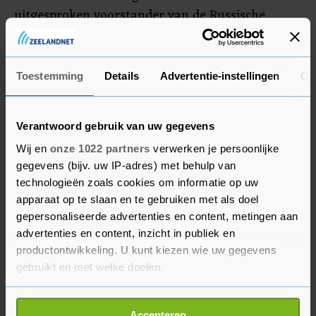
uitgesproken voorstander van de Russische
invasie van Oekraïne. Net als haar vader, werd
Doegina een bekende media-persoonlijkheid. Zij
werkte voor pro-Kremlin-televisiezenders.
Toestemming
Details
Advertentie-instellingen
Ov
Verantwoord gebruik van uw gegevens
Wij en
onze 1022 partners
verwerken je persoonlijke
gegevens (bijv. uw IP-adres) met behulp van
technologieën zoals cookies om informatie op uw
apparaat op te slaan en te gebruiken met als doel
gepersonaliseerde advertenties en content, metingen aan
advertenties en content, inzicht in publiek en
productontwikkeling. U kunt kiezen wie uw gegevens
gebruikt en met welke doelen.
Als u het toestaat, willen we ook graag:
Accepteren