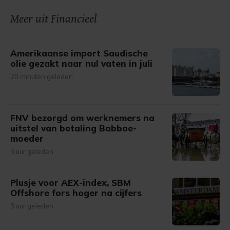
onze cookiepagina kun je ons cookiebeleid bekijken en je
Meer uit Financieel
gemaakte keuze altijd wijzigen of intrekken.
Amerikaanse import Saudische
olie gezakt naar nul vaten in juli
20 minuten geleden
FNV bezorgd om werknemers na
uitstel van betaling Babboe-
moeder
3 uur geleden
Plusje voor AEX-index, SBM
Offshore fors hoger na cijfers
3 uur geleden