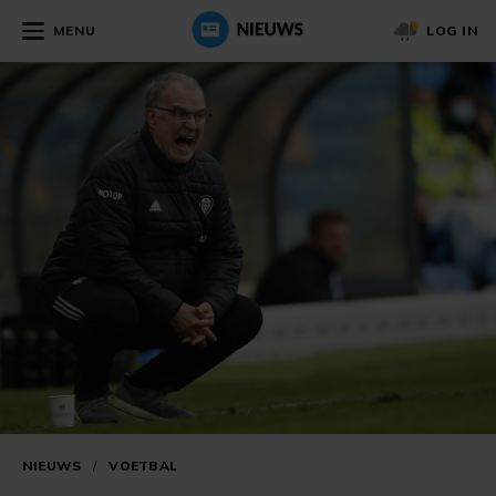
MENU
LOG IN
NIEUWS
/
VOETBAL