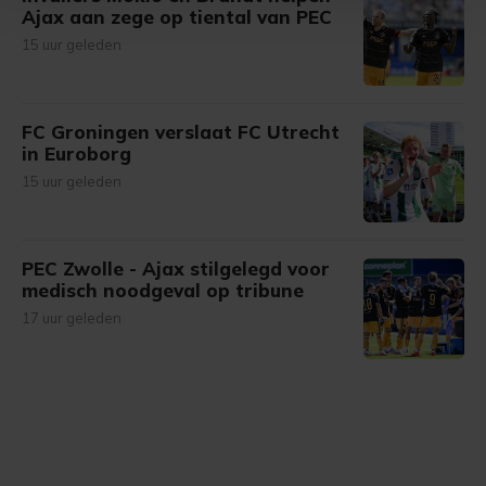
Met cookies werkt onze website beter en wordt jouw
Ajax aan zege op tiental van PEC
bezoek makkelijker en persoonlijker. Op
15 uur geleden
onze cookiepagina kun je ons cookiebeleid bekijken en je
gemaakte keuze altijd wijzigen of intrekken.
FC Groningen verslaat FC Utrecht
in Euroborg
15 uur geleden
PEC Zwolle - Ajax stilgelegd voor
medisch noodgeval op tribune
17 uur geleden