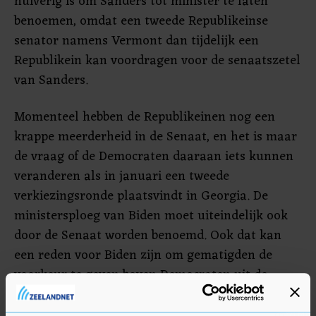
huiverig is om Sanders tot minister te laten
benoemen, omdat een tweede Republikeinse
senator namens Vermont dan tijdelijk een
Republikein kan voordragen voor de senaatszetel
van Sanders.
Momenteel hebben de Republikeinen nog een
krappe meerderheid in de Senaat, en het is maar
de vraag of de Democraten daaraan iets kunnen
veranderen als in januari een tweede
verkiezingsronde plaatsvindt in Georgia. De
ministersploeg van Biden moet uiteindelijk ook
door de Senaat worden benoemd. Ook dat kan
een reden voor Biden zijn om gematigden de
voorkeur te geven boven Democraten uit de
linkervleugel van de partij.