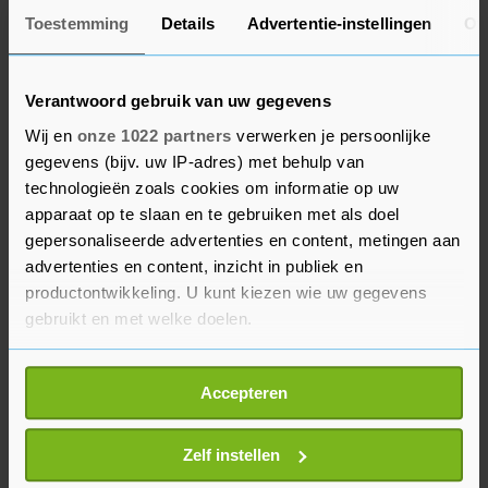
Biden onderstreepte nog eens de gematigde
Toestemming
Details
Advertentie-instellingen
Ov
koers die hij wil gaan varen door te zeggen dat
hij het land met zijn regering weer wil verenigen.
Verantwoord gebruik van uw gegevens
"We kunnen niet doorgaan met deze schadelijke
Wij en
onze 1022 partners
verwerken je persoonlijke
politieke discussie. Het moet stoppen", aldus de
gegevens (bijv. uw IP-adres) met behulp van
aankomende president.
technologieën zoals cookies om informatie op uw
apparaat op te slaan en te gebruiken met als doel
Biden heeft zijn keuzes voor onder meer de
gepersonaliseerde advertenties en content, metingen aan
ministersposten van Buitenlandse Zaken
advertenties en content, inzicht in publiek en
(Anthony Blinken), Financiën (Janet Yellen) en
productontwikkeling. U kunt kiezen wie uw gegevens
Binnenlandse Veiligheid (Alejandro Mayorkas) al
gebruikt en met welke doelen.
bekendgemaakt. Hij wil oud-presidentskandidaat
Als u het toestaat, willen we ook graag:
John Kerry voordragen als 'klimaatpaus' en Avril
Accepteren
Informatie verzamelen over uw geografische
Haines als inlichtingenchef.
locatie, die tot een paar meter nauwkeurig kan zijn
Uw apparaat identificeren door het actief te
Zelf instellen
scannen op specifieke eigenschappen (fingerprinting)