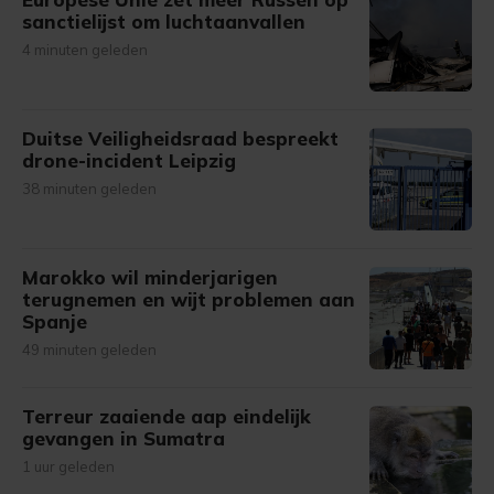
sanctielijst om luchtaanvallen
4 minuten geleden
Duitse Veiligheidsraad bespreekt
drone-incident Leipzig
38 minuten geleden
Marokko wil minderjarigen
terugnemen en wijt problemen aan
Spanje
49 minuten geleden
Terreur zaaiende aap eindelijk
gevangen in Sumatra
1 uur geleden