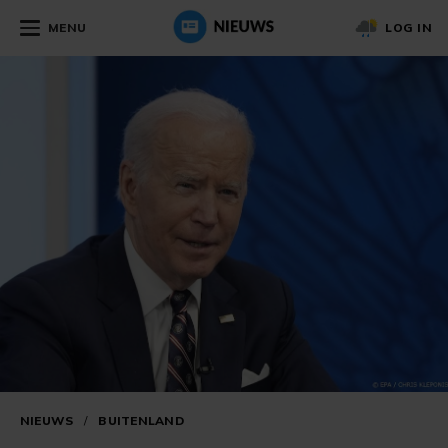
MENU
LOG IN
NIEUWS
/
BUITENLAND