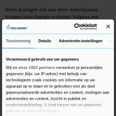
Biden kondigde ook aan meer Amerikaanse
troepen naar Europa te sturen. Volgens een
defensiefunctionaris gaat het om 7000 man voor
Duitsland. Vanuit Duitsland en andere NAVO-
lidstaten zijn al duizenden militairen verplaatst
Toestemming
Details
Advertentie-instellingen
Ov
naar bondgenoten aan de grens met Oekraïne en
Rusland om de oostflank te versterken.
Verantwoord gebruik van uw gegevens
Wij en
onze 1022 partners
verwerken je persoonlijke
gegevens (bijv. uw IP-adres) met behulp van
technologieën zoals cookies om informatie op uw
apparaat op te slaan en te gebruiken met als doel
gepersonaliseerde advertenties en content, metingen aan
advertenties en content, inzicht in publiek en
productontwikkeling. U kunt kiezen wie uw gegevens
gebruikt en met welke doelen.