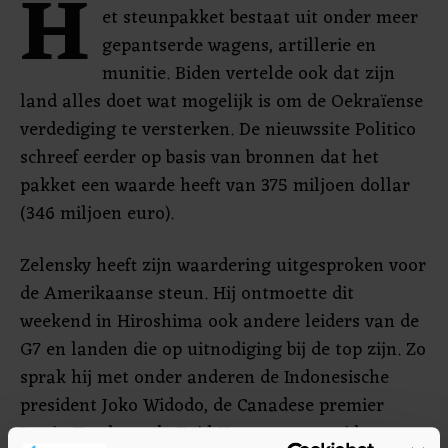
H
et steunpakket bestaat uit onder meer
gepantserde wagens, artillerie en
munitie. Biden vertelde ook dat zijn
land alles doet wat mogelijk is om de Oekraïense
verdediging te versterken. De nieuwssite Politico
schreef eerder op basis van bronnen dat het
pakket een waarde heeft van 375 miljoen dollar
(346 miljoen euro).
Zelensky heeft zijn waardering uitgesproken voor
de Amerikaanse steun. Hij ontmoette dit
weekend in Hiroshima ook andere leiders van de
G7 en landen die op uitnodiging bij de top zijn. Zo
sprak hij met onder anderen de Indonesische
president Joko Widodo, de Canadese premier
Justin Trudeau, de Zuid-Koreaanse president