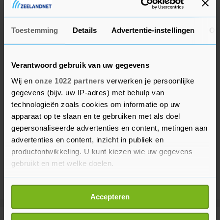
Yoon Suk-yeol.
Toestemming
Details
Advertentie-instellingen
Ov
Verantwoord gebruik van uw gegevens
Wij en
onze 1022 partners
verwerken je persoonlijke
gegevens (bijv. uw IP-adres) met behulp van
technologieën zoals cookies om informatie op uw
apparaat op te slaan en te gebruiken met als doel
gepersonaliseerde advertenties en content, metingen aan
advertenties en content, inzicht in publiek en
productontwikkeling. U kunt kiezen wie uw gegevens
gebruikt en met welke doelen.
Als u het toestaat, willen we ook graag:
Accepteren
Informatie verzamelen over uw geografische
locatie, die tot een paar meter nauwkeurig kan zijn