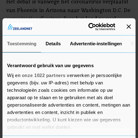
Het debat is vanwege het coronavirus verplaatst
van Phoenix in Arizona naar Washington D.C. De
organisatie wil reizen door het land zo veel
mogelijk beperken en koos daarom voor de
hoofdstad. Ook is er tijdens het debat geen
publiek aanwezig in het kader van de
Toestemming
Details
Advertentie-instellingen
Ov
maatregelen tegen het virus.
Verantwoord gebruik van uw gegevens
Wij en
onze 1022 partners
verwerken je persoonlijke
gegevens (bijv. uw IP-adres) met behulp van
technologieën zoals cookies om informatie op uw
apparaat op te slaan en te gebruiken met als doel
gepersonaliseerde advertenties en content, metingen aan
advertenties en content, inzicht in publiek en
productontwikkeling. U kunt kiezen wie uw gegevens
gebruikt en met welke doelen.