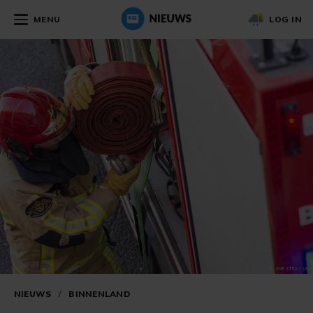
MENU
LOG IN
NIEUWS
/
BINNENLAND