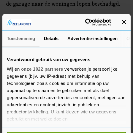
de garage naar de woningen lopen beschadigd.
Een auto is volledig uitgebrand, drie anderen
raakten beschadigd. Rond 21.15 uur meldde de
veiligheidsregio dat de brand onder controle was.
Toestemming
Details
Advertentie-instellingen
Ov
De oorzaak van de brand is nog onbekend.
Verantwoord gebruik van uw gegevens
Wij en
onze 1022 partners
verwerken je persoonlijke
gegevens (bijv. uw IP-adres) met behulp van
technologieën zoals cookies om informatie op uw
apparaat op te slaan en te gebruiken met als doel
gepersonaliseerde advertenties en content, metingen aan
advertenties en content, inzicht in publiek en
productontwikkeling. U kunt kiezen wie uw gegevens
gebruikt en met welke doelen.