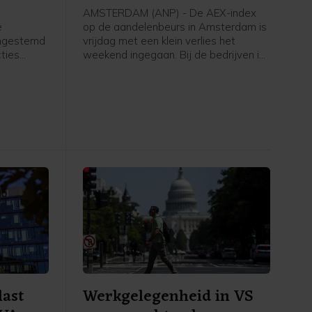
AMSTERDAM (ANP) - De AEX-index
e
op de aandelenbeurs in Amsterdam is
ingestemd
vrijdag met een klein verlies het
ties
weekend ingegaan. Bij de bedrijven in
et moet
de hoofdgraadmeter was maritiem
oliedienstverlener SBM Offshore een
ngenomen
negatieve uitschieter, na een dag
ing treedt.
eerder nog uitblinker te zijn geweest
k volgende
door sterke cijfers en verwachtingen.
Verder ging de aandacht van
beleggers onder meer uit naar het
belangrijke Amerikaanse
banenrapport, dat veel zwakker uitviel
dan verwacht.
last
Werkgelegenheid in VS