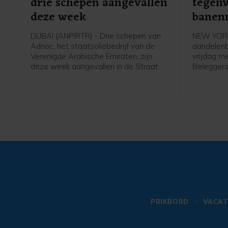
drie schepen aangevallen
tegenv
deze week
banen
DUBAI (ANP/RTR) - Drie schepen van
NEW YORK
Adnoc, het staatsoliebedrijf van de
aandelenb
Verenigde Arabische Emiraten, zijn
vrijdag m
deze week aangevallen in de Straat
Beleggers
van Hormuz. Sinds het begin van de
op het ba
oorlog in het Midden-Oosten zijn
Amerikaan
volgens het bedrijf vijftien tankers van
bleek dat 
Adnoc aangevallen met raketten en
verdwenen,
drones, waarbij een dode is gevallen
ongeveer 
en twintig bemanningsleden gewond
werd verw
raakten.
Amerikaan
voorzicht
verhogen 
PRIKBORD
VACAT