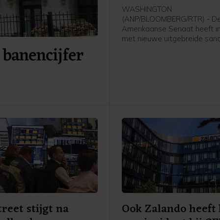
WASHINGTON
(ANP/BLOOMBERG/RTR) - D
Amerikaanse Senaat heeft 
met nieuwe uitgebreide sanc
 banencijfer
tegen Rusland en Iran. De w
ook nog door het Huis van
Afgevaardigden worden aa
voordat die definitief in werk
Die behandeling kan mogelij
maand al plaatsvinden.
treet stijgt na
Ook Zalando heeft 