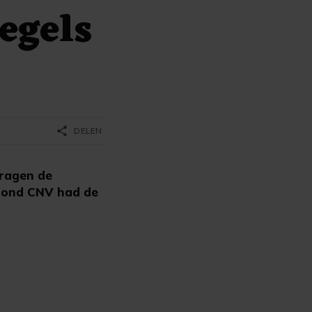
egels
share
DELEN
dragen de
kbond CNV had de