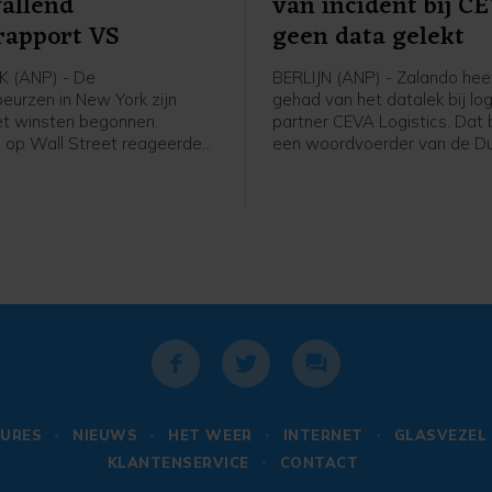
allend
van incident bij C
rapport VS
geen data gelekt
 (ANP) - De
BERLIJN (ANP) - Zalando heef
eurzen in New York zijn
gehad van het datalek bij log
et winsten begonnen.
partner CEVA Logistics. Dat 
 op Wall Street reageerden
een woordvoerder van de Du
nenrapport van de
webwinkel na vragen van he
se overheid. Uit dat rapport
Woensdag waarschuwden
er in juli 23.000 banen zijn
winkelketen de Bijenkorf en
 terwijl er een groei van
Bol al voor een datalek bij d
80.000 arbeidsplaatsen
logistieke partner. Daar kwa
acht. Daardoor kan de
ook Ajax bij. Zalando meldt 
se centrale bank
gegevens van zijn klanten ni
iger worden met het
het incident zijn getroffen.
van de rente.
URES
NIEUWS
HET WEER
INTERNET
GLASVEZEL
KLANTENSERVICE
CONTACT