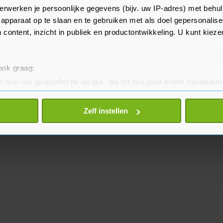
erwerken je persoonlijke gegevens (bijv. uw IP-adres) met behul
 inspectiedienst zal erop toezien
apparaat op te slaan en te gebruiken met als doel gepersonalise
 content, inzicht in publiek en productontwikkeling. U kunt kiez
 ook graag:
 over uw geografische locatie, die tot een paar meter nauwkeuri
eren door het actief te scannen op specifieke eigenschappen (fing
onlijke gegevens worden verwerkt en stel uw voorkeuren in he
Zelf instellen
jzigen of intrekken in de Cookieverklaring.
te beter en wordt jouw bezoek makkelijker en persoonlijker. O
je gemaakte keuze altijd wijzigen of intrekken.