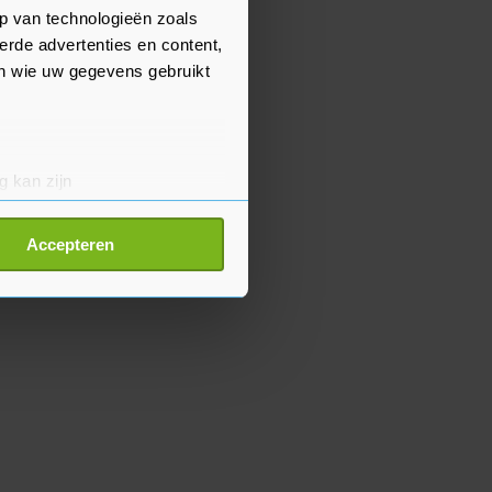
p van technologieën zoals
erde advertenties en content,
en wie uw gegevens gebruikt
g kan zijn
erprinting)
t
detailgedeelte
in. U kunt uw
Accepteren
p onze cookiepagina kun je