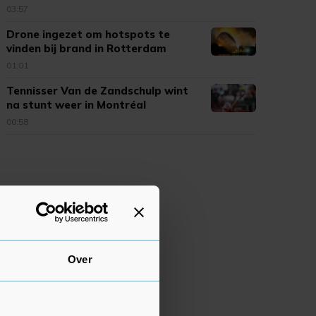
03:57
Drone ingezet om hotspots te
vinden bij brand in Rotterdam
01:01
Tennisser Van de Zandschulp wint
na stunt weer in Montréal
00:58
Over