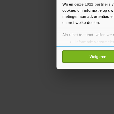
Wij en
onze 1022 partners
v
beter moeten naleven. De
cookies om informatie op uw 
dat dit ook gebeurt.
metingen aan advertenties en
en met welke doelen.
Als u het toestaat, willen we
Informatie verzamelen
Uw apparaat identific
Lees meer over hoe uw perso
Weigeren
toestemming op elk moment wi
Met cookies werkt onze websi
ons cookiebeleid bekijken en 