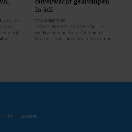
EVA,
onverwacht gekrompen
in juli
t ook last
WASHINGTON
istieke
(ANP/RTR/AFP/BLOOMBERG) - De
bevestigt
werkgelegenheid in de Verenigde
itse
Staten is in juli onverwacht gekrompen
t ANP.
en het groeicijfer van juni is flink naar
beneden bijgesteld. Volgens de
 webshop
Amerikaanse overheid nam het aantal
e
arbeidsplaatsen vorige maand met
m later
23.000 af, terwijl economen juist op
dat
een toename van ongeveer 80.000
et door
banen hadden gerekend. In juni ging
het om een aanwas met 20.000
banen. Voor die maand werd eerder
een groei met 57.000 arbeidsplaatsen
gemeld.
TV
MOBIEL