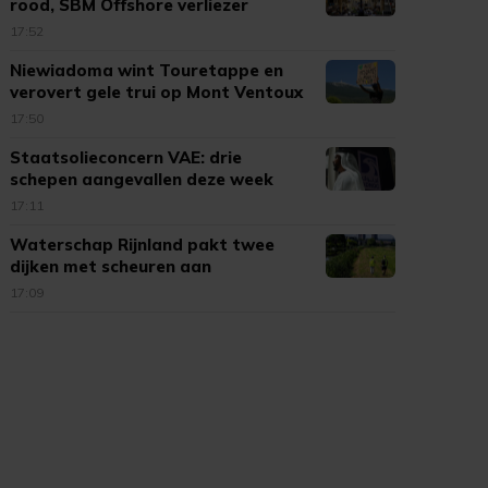
rood, SBM Offshore verliezer
17:52
Niewiadoma wint Touretappe en
verovert gele trui op Mont Ventoux
17:50
Staatsolieconcern VAE: drie
schepen aangevallen deze week
17:11
Waterschap Rijnland pakt twee
dijken met scheuren aan
17:09