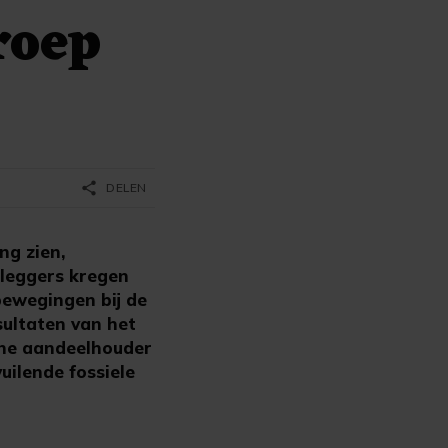
roep
share
DELEN
g zien,
eleggers kregen
bewegingen bij de
sultaten van het
sche aandeelhouder
uilende fossiele