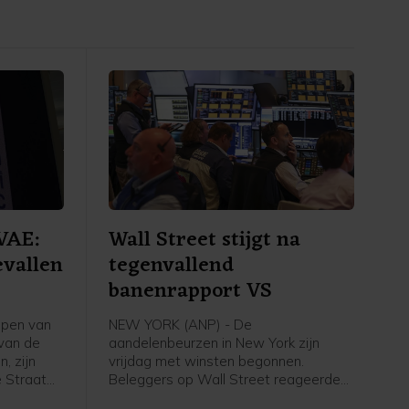
VAE:
Wall Street stijgt na
evallen
tegenvallend
banenrapport VS
epen van
NEW YORK (ANP) - De
 van de
aandelenbeurzen in New York zijn
, zijn
vrijdag met winsten begonnen.
 Straat
Beleggers op Wall Street reageerden
 van de
op het banenrapport van de