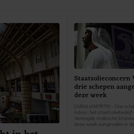
Staatsolieconcern 
drie schepen aang
deze week
DUBAI (ANP/RTR) - Drie sch
Adnoc, het staatsoliebedrijf
Verenigde Arabische Emiraten
deze week aangevallen in de
van Hormuz. Sinds het begin