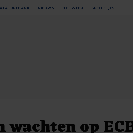
ACATUREBANK
NIEUWS
HET WEER
SPELLETJES
n wachten op EC