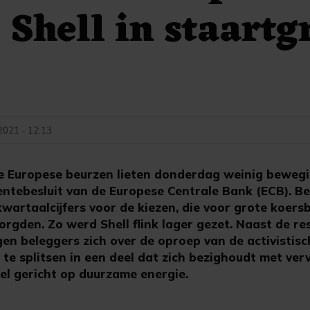
, Shell in staartg
2021 - 12:13
Europese beurzen lieten donderdag weinig bewegin
ntebesluit van de Europese Centrale Bank (ECB). B
kwartaalcijfers voor de kiezen, die voor grote koers
orgden. Zo werd Shell flink lager gezet. Naast de re
gen beleggers zich over de oproep van de activisti
 te splitsen in een deel dat zich bezighoudt met verv
el gericht op duurzame energie.