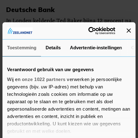
Deutsche Bank
In Londen kelderde Ted Baker bijna 12 procent na
het opstappen van de topman en de voorzitter.
Het Britse modemerk gaf een winstalarm en
schrapte het dividend na tegenvallende verkopen
Toestemming
Details
Advertentie-instellingen
Ov
tijdens het koopjesfestijn Black Friday. Het
Belgische supermarktbedrijf Colruyt steeg 7,5
Verantwoord gebruik van uw gegevens
procent in Brussel dankzij beter dan verwachte
halfjaarresultaten.
Wij en
onze 1022 partners
verwerken je persoonlijke
gegevens (bijv. uw IP-adres) met behulp van
technologieën zoals cookies om informatie op uw
In Frankfurt daalde Deutsche Bank 0,4 procent.
apparaat op te slaan en te gebruiken met als doel
De bank twijfelt aan zijn eigen winstdoel vanwege
gepersonaliseerde advertenties en content, metingen aan
de druk van de lage rentes op de
advertenties en content, inzicht in publiek en
winstgevendheid. Daarnaast overweegt de
productontwikkeling. U kunt kiezen wie uw gegevens
financiële instelling volgens zakenkrant
gebruikt en met welke doelen.