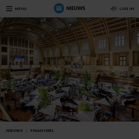
MENU
LOG IN
NIEUWS
/
FINANCIEEL