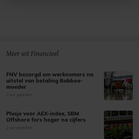
Met cookies werkt onze website beter en wordt jouw
bezoek makkelijker en persoonlijker. Op
onze cookiepagina kun je ons cookiebeleid bekijken en je
gemaakte keuze altijd wijzigen of intrekken.
Meer uit Financieel
FNV bezorgd om werknemers na
uitstel van betaling Babboe-
moeder
2 uur geleden
Plusje voor AEX-index, SBM
Offshore fors hoger na cijfers
2 uur geleden