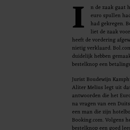
I
n de zaak gaat 
euro spullen had
had gekregen. Bo
liet de zaak voo
heeft de vordering afg
nietig verklaard. Bol.c
duidelijk hebben gemaak
bestelknop een betaling
Jurist Boudewijn Kamphu
Aliter Melius legt uit da
antwoorden die het Europ
na vragen van een Duits
een man die zijn hotelb
Booking.com. Volgens h
bestelknop een goed lee