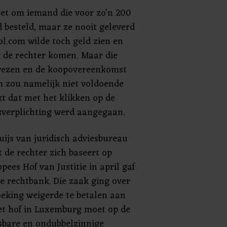
het om iemand die voor zo'n 200
 besteld, maar ze nooit geleverd
l.com wilde toch geld zien en
r de rechter komen. Maar die
ewezen en de koopovereenkomst
om zou namelijk niet voldoende
t dat met het klikken op de
sverplichting werd aangegaan.
ijs van juridisch adviesbureau
t de rechter zich baseert op
ees Hof van Justitie in april gaf
e rechtbank. Die zaak ging over
oeking weigerde te betalen aan
et hof in Luxemburg moet op de
sbare en ondubbelzinnige