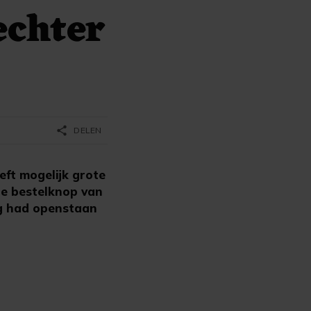
echter
share
DELEN
ft mogelijk grote
de bestelknop van
ng had openstaan