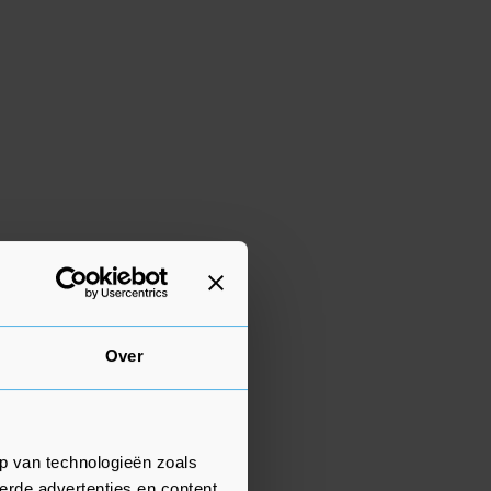
Over
p van technologieën zoals
erde advertenties en content,