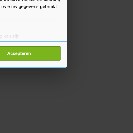
en wie uw gegevens gebruikt
g kan zijn
erprinting)
t
detailgedeelte
in. U kunt uw
Accepteren
p onze cookiepagina kun je