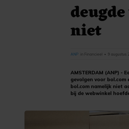
deugde 
niet
ANP
in Financieel
9 augustus 
•
AMSTERDAM (ANP) - Een
gevolgen voor bol.com 
bol.com namelijk niet 
bij de webwinkel hoefde