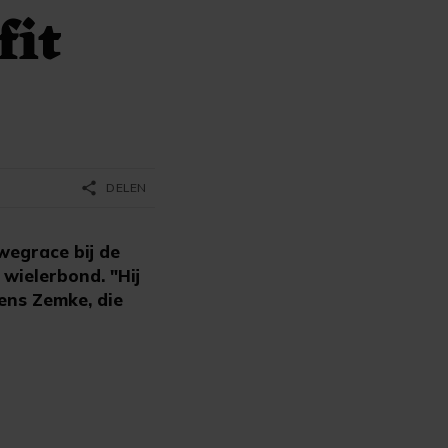
fit
share
DELEN
egrace bij de
 wielerbond. "Hij
Jens Zemke, die