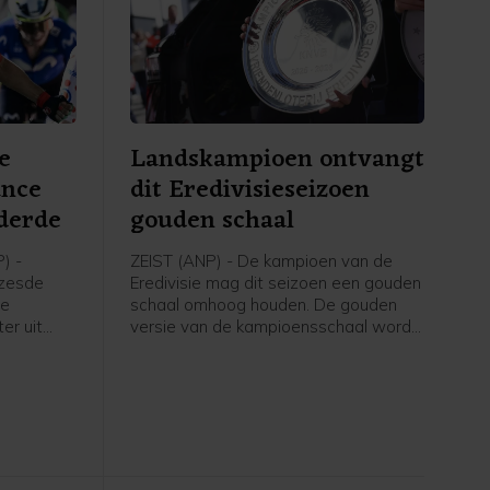
e
Landskampioen ontvangt
ance
dit Eredivisieseizoen
derde
gouden schaal
) -
ZEIST (ANP) - De kampioen van de
 zesde
Eredivisie mag dit seizoen een gouden
ce
schaal omhoog houden. De gouden
er uit
versie van de kampioensschaal wordt
Soudal
ter ere van het 70-jarig bestaan van
htige
het betaald voetbal uitgereikt door
 van
Eredivisie CV en de KNVB, zo meldt de
-Rhône.
voetbalbond.
 werd
e
ieterse.