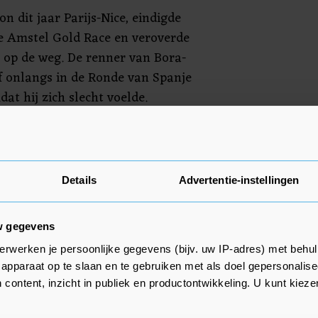
 dit jaar Parijs-Nice, eindigde
de Amstel Gold Race en veroverde
l op de weg. De renner van Bora-
 onlangs in de Ronde van Spanje
at hij zich slecht voelde.
 niet aangewezen als de
eg in de wegrace. Die rol is
itt. De wegrace bij de mannen,
Details
Advertentie-instellingen
ven, is zondag.
w gegevens
erwerken je persoonlijke gegevens (bijv. uw IP-adres) met behul
apparaat op te slaan en te gebruiken met als doel gepersonalise
 content, inzicht in publiek en productontwikkeling. U kunt kiez