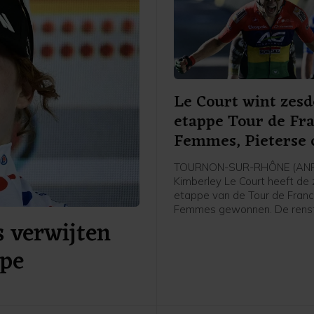
Le Court wint zesd
etappe Tour de Fr
Femmes, Pieterse 
TOURNON-SUR-RHÔNE (ANP
Kimberley Le Court heeft de
etappe van de Tour de Fran
Femmes gewonnen. De renst
s verwijten
Mauritius van AG Insurance-
was de beste in de heuvelac
ppe
etappe over 153,4 kilometer
Montbrison naar Tournon-sur
Cédrine Kerbaol uit Frankrijk
tweede, voor de Nederlands
bolletjestruidraagster Puck P