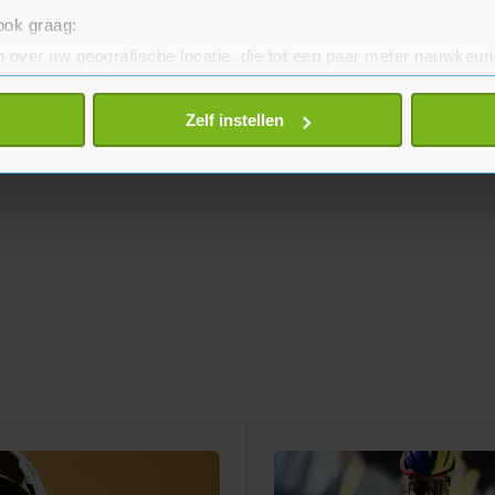
 ook graag:
 over uw geografische locatie, die tot een paar meter nauwkeuri
eren door het actief te scannen op specifieke eigenschappen (fing
onlijke gegevens worden verwerkt en stel uw voorkeuren in he
Zelf instellen
jzigen of intrekken in de Cookieverklaring.
te beter en wordt jouw bezoek makkelijker en persoonlijker. O
je gemaakte keuze altijd wijzigen of intrekken.