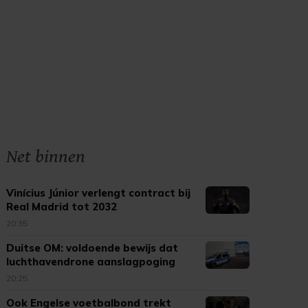
Net binnen
Vinícius Júnior verlengt contract bij
Real Madrid tot 2032
20:35
Duitse OM: voldoende bewijs dat
luchthavendrone aanslagpoging
was
20:25
Ook Engelse voetbalbond trekt