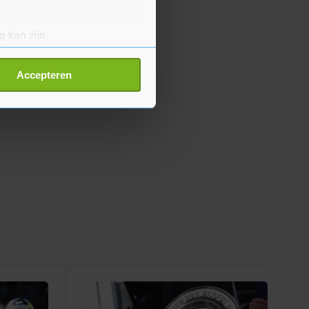
g kan zijn
erprinting)
t
detailgedeelte
in. U kunt uw
Accepteren
p onze cookiepagina kun je