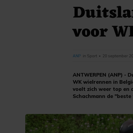
Duitsla
voor W
ANP
in Sport
20 september 20
•
ANTWERPEN (ANP) - Dui
WK wielrennen in België
voelt zich weer top en 
Schachmann de "beste w