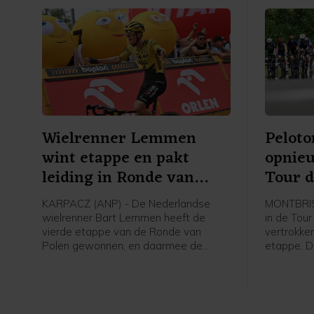
Wielrenner Lemmen
Pelot
wint etappe en pakt
opnie
leiding in Ronde van
Tour 
Polen
KARPACZ (ANP) - De Nederlandse
MONTBRIS
wielrenner Bart Lemmen heeft de
in de Tou
vierde etappe van de Ronde van
vertrokke
Polen gewonnen, en daarmee de
etappe. D
leiding in het algemeen klassement
was in het
overgenomen. Het is de eerste
Montbrison
profzege voor de 30-jarige renner van
kilometer
Visma - Lease a Bike. Hij klopte de