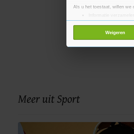
Als u het toestaat, willen we
Informatie verzamelen
Uw apparaat identific
Lees meer over hoe uw perso
Weigeren
toestemming op elk moment wi
Met cookies werkt onze websi
ons cookiebeleid bekijken en 
Meer uit Sport