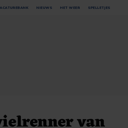
ACATUREBANK
NIEUWS
HET WEER
SPELLETJES
wielrenner van