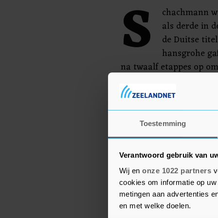
S
chachmann won
als derde in 
de Duitse tite
hansgrohe gaf
na twaalf etappes op omd
Zemke heeft Schachmann
kopman van de Duitse plo
weggelegd voor Nils Pol
Toestemming
van Antwerpen naar Leu
Verantwoord gebruik van u
Wij en
onze 1022 partners
v
cookies om informatie op uw 
metingen aan advertenties en
en met welke doelen.