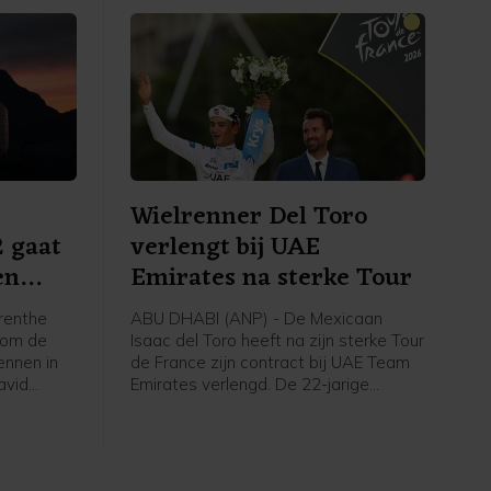
Wielrenner Del Toro
2 gaat
verlengt bij UAE
en
Emirates na sterke Tour
renthe
ABU DHABI (ANP) - De Mexicaan
a om de
Isaac del Toro heeft na zijn sterke Tour
ennen in
de France zijn contract bij UAE Team
avid
Emirates verlengd. De 22-jarige
onale
wielrenner ligt daardoor de komende
akt
vijf jaar nog vast bij de ploeg met
ar Thijs
daarin ook onder anderen vijfvoudig
tie
Tourwinnaar en regerend