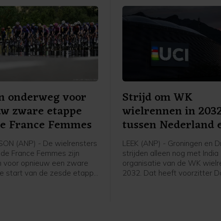
on onderweg voor
Strijd om WK
uw zware etappe
wielrennen in 203
de France Femmes
tussen Nederland 
India
ON (ANP) - De wielrensters
LEEK (ANP) - Groningen en D
r de France Femmes zijn
strijden alleen nog met Indi
n voor opnieuw een zware
organisatie van de WK wielr
e start van de zesde etappe
2032. Dat heeft voorzitter D
 bij Lyon gelegen
Lappartient van de internati
, de finish is na 153
wielerbond UCI bekendgema
 in Tournon-sur-Rhône.
tijdens een interview. Eigena
Rondhuis van wielerorganisa