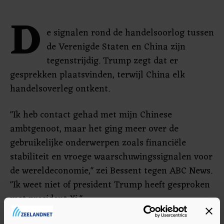
D
e signalen rond de handelsoorlog tussen
de Verenigde Staten en China zijn
tegenstrijdig. Trump zegt dat er
gesprekken plaatsvinden, terwijl China elk
handelsoverleg ontkent.
"Ik heb contact gehad met mijn Chinese
ambtgenoot, maar het ging meer over de
gebruikelijke onderwerpen zoals financiële
stabiliteit en vroege waarschuwingssignalen voor
de wereldeconomie," zei Bessent tegen ABC News.
"Ik weet niet of president Trump heeft gesproken
met president Xi."