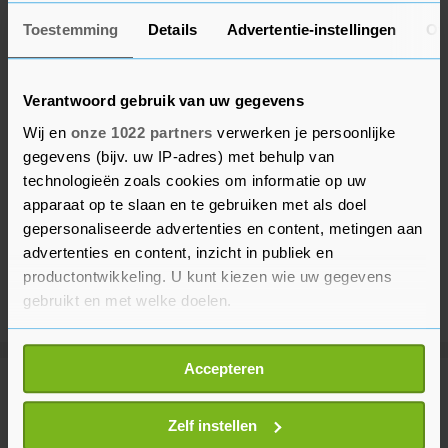
Toestemming
Details
Advertentie-instellingen
Ov
Verantwoord gebruik van uw gegevens
Wij en
onze 1022 partners
verwerken je persoonlijke
gegevens (bijv. uw IP-adres) met behulp van
technologieën zoals cookies om informatie op uw
apparaat op te slaan en te gebruiken met als doel
gepersonaliseerde advertenties en content, metingen aan
advertenties en content, inzicht in publiek en
productontwikkeling. U kunt kiezen wie uw gegevens
gebruikt en met welke doelen.
Als u het toestaat, willen we ook graag:
Accepteren
Informatie verzamelen over uw geografische
Meer uit Financieel
locatie, die tot een paar meter nauwkeurig kan zijn
Uw apparaat identificeren door het actief te
Zelf instellen