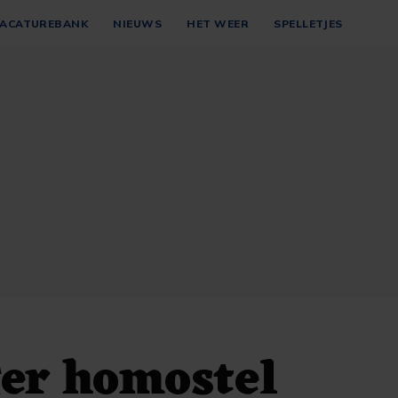
ACATUREBANK
NIEUWS
HET WEER
SPELLETJES
er homostel