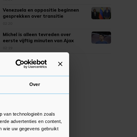
Venezuela en oppositie beginnen
gesprekken over transitie
02:20
Míchel is alleen tevreden over
eerste vijftig minuten van Ajax
02:19
Over
p van technologieën zoals
erde advertenties en content,
en wie uw gegevens gebruikt