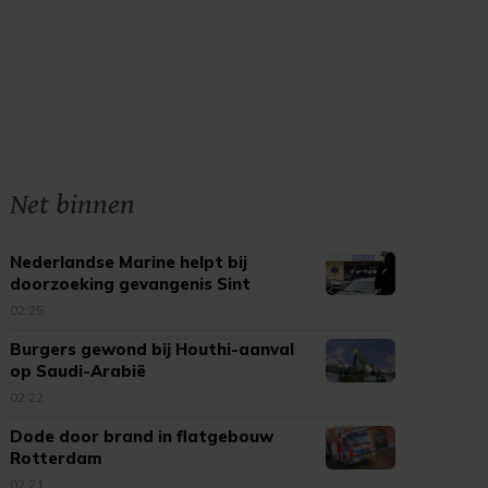
Net binnen
Nederlandse Marine helpt bij
doorzoeking gevangenis Sint
Maarten
02:25
Burgers gewond bij Houthi-aanval
op Saudi-Arabië
02:22
Dode door brand in flatgebouw
Rotterdam
02:21