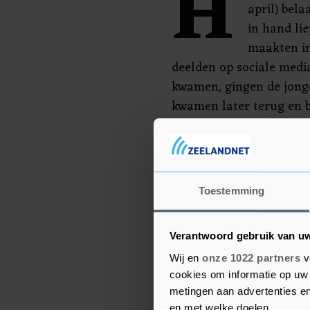
H
april) bel
in hand lie
maakten in
deelden op sociale medi
kwamen, gingen de jong
kwamen later terug en 
15-jarige verdachte meld
politiebureau.
Twee weken later werd 
Toestemming
werd op Koningsdag her
Amsterdam-Oost.
Verantwoord gebruik van u
Wij en
onze 1022 partners
v
cookies om informatie op uw 
metingen aan advertenties en
en met welke doelen.