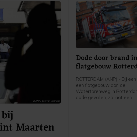
Dode door brand i
flatgebouw Rotte
ROTTERDAM (ANP) - Bij een 
een flatgebouw aan de
Watertorenweg in Rotterdam
dode gevallen, zo laat een
woordvoerder van de Veiligh
bij
Rijnmond weten.
Sint Maarten