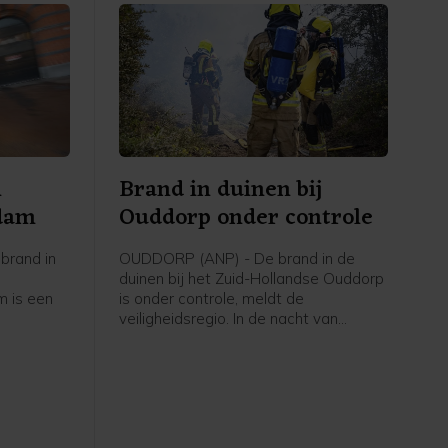
n
Brand in duinen bij
rdam
Ouddorp onder controle
brand in
OUDDORP (ANP) - De brand in de
duinen bij het Zuid-Hollandse Ouddorp
 is een
is onder controle, meldt de
veiligheidsregio. In de nacht van
eidsregio
donderdag op vrijdag blijft nog een
aantal brandweervoertuigen ter
plaatse om eventueel oplaaiende
vuurhaarden te blussen.
Vrijdagochtend gaat het waterschap
het gebied verder "strippen" om vuur