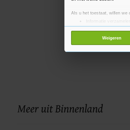
Als u het toestaat, willen we
Informatie verzamelen
Uw apparaat identific
Lees meer over hoe uw perso
Weigeren
toestemming op elk moment wi
Met cookies werkt onze websi
ons cookiebeleid bekijken en 
Meer uit Binnenland