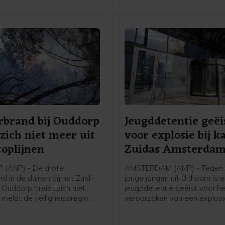
rbrand bij Ouddorp
Jeugddetentie geëi
 zich niet meer uit
voor explosie bij k
toplijnen
Zuidas Amsterda
(ANP) - De grote
AMSTERDAM (ANP) - Tegen 
d in de duinen bij het Zuid-
jarige jongen uit Uithoorn is 
 Ouddorp breidt zich niet
jeugddetentie geëist voor h
, meldt de veiligheidsregio.
veroorzaken van een explosie
hte stoplijnen houden de
Atrium, een kantoorgebouw 
ing van het vuur tegen. De
Zuidas in Amsterdam. De ex