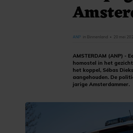
Amster
ANP
in Binnenland
20 mei 202
•
AMSTERDAM (ANP) - Een
homostel in het gezich
het koppel, Sébas Dieks
aangehouden. De politi
jarige Amsterdammer.