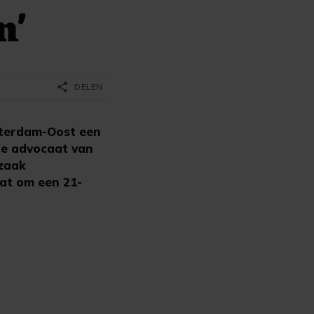
n'
share
DELEN
sterdam-Oost een
de advocaat van
 zaak
at om een 21-