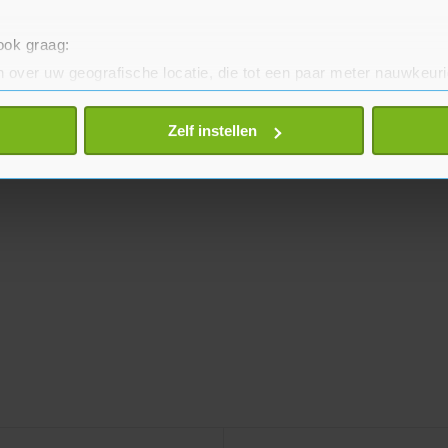
 ook graag:
 over uw geografische locatie, die tot een paar meter nauwkeuri
eren door het actief te scannen op specifieke eigenschappen (fing
onlijke gegevens worden verwerkt en stel uw voorkeuren in he
Zelf instellen
jzigen of intrekken in de Cookieverklaring.
te beter en wordt jouw bezoek makkelijker en persoonlijker. O
je gemaakte keuze altijd wijzigen of intrekken.