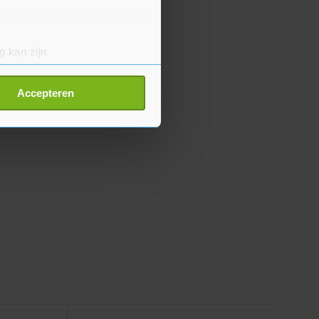
g kan zijn
erprinting)
t
detailgedeelte
in. U kunt uw
Accepteren
p onze cookiepagina kun je