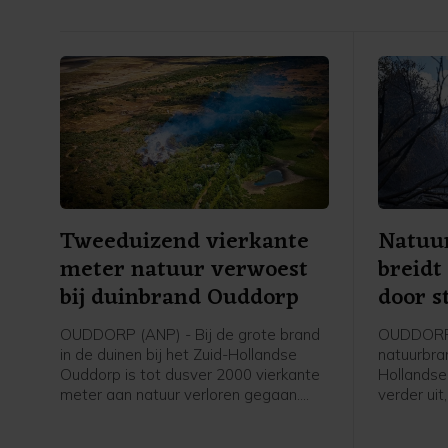
Tweeduizend vierkante
Natuu
meter natuur verwoest
breidt
bij duinbrand Ouddorp
door s
OUDDORP (ANP) - Bij de grote brand
OUDDORP 
in de duinen bij het Zuid-Hollandse
natuurbran
Ouddorp is tot dusver 2000 vierkante
Hollandse
meter aan natuur verloren gegaan.
verder uit
Dat meldt een woordvoerder van de
Aangebrac
veiligheidsregio. De brand ontstond
verspreid