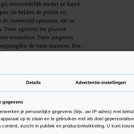
aagd, vermoedelijk omdat ze hand
pen. Ze belden de politie en
 de tussentijd opnames, die ze
a. Toen agenten ter plaatse
ens ervandoor. Twee jongeren
bespuugden de twee mannen. Een
de zich later op het
een man van 20 opgepakt. Hij
Details
Advertentie-instellingen
kend door politieagenten in
w gegevens
erwerken je persoonlijke gegevens (bijv. uw IP-adres) met behul
apparaat op te slaan en te gebruiken met als doel gepersonalise
 content, inzicht in publiek en productontwikkeling. U kunt kiez