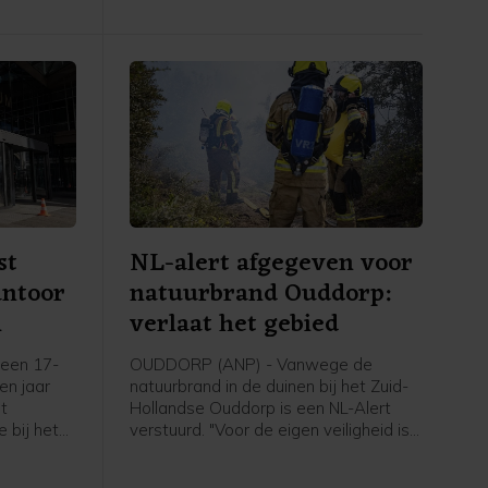
dat mogelijk nog in de grond zit te
doven.
st
NL-alert afgegeven voor
antoor
natuurbrand Ouddorp:
m
verlaat het gebied
een 17-
OUDDORP (ANP) - Vanwege de
een jaar
natuurbrand in de duinen bij het Zuid-
et
Hollandse Ouddorp is een NL-Alert
 bij het
verstuurd. "Voor de eigen veiligheid is
aan de
het belangrijk om het gebied te
plosie
verlaten en uit de rook te blijven",