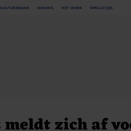
ACATUREBANK
NIEUWS
HET WEER
SPELLETJES
 meldt zich af vo