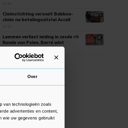
17:30
Claimstichting versnelt Babboe-
claim na betalingsuitstel Accell
17:23
Lemmen verliest leiding in zesde rit
Ronde van Polen, Barré wint
17:20
Over
p van technologieën zoals
erde advertenties en content,
en wie uw gegevens gebruikt