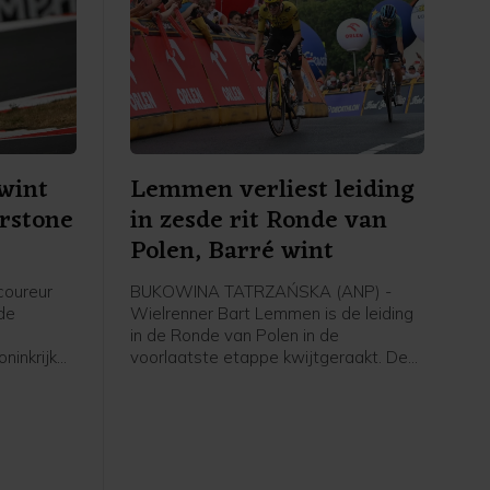
wint
Lemmen verliest leiding
erstone
in zesde rit Ronde van
Polen, Barré wint
coureur
BUKOWINA TATRZAŃSKA (ANP) -
 de
Wielrenner Bart Lemmen is de leiding
in de Ronde van Polen in de
ninkrijk
voorlaatste etappe kwijtgeraakt. De
r in de
Nederlander van Visma - Lease a Bike
 de
zag zijn Franse ploeggenoot Louis
taliaan
Barré in de zesde etappe over 126
.
kilometer naar zijn eerste profzege
rijden. De Italiaan Christian Scaroni
(Astana) finishte als tweede en is de