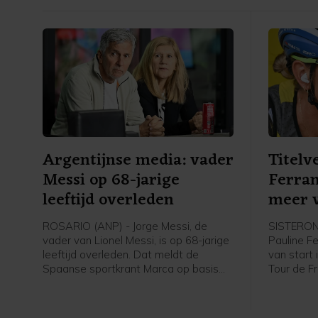
Argentijnse media: vader
Titelv
Messi op 68-jarige
Ferran
leeftijd overleden
meer v
ROSARIO (ANP) - Jorge Messi, de
SISTERON 
vader van Lionel Messi, is op 68-jarige
Pauline F
leeftijd overleden. Dat meldt de
van start
Spaanse sportkrant Marca op basis
Tour de F
van Argentijnse media. Hij stierf
kopvrouw 
volgens de berichten vrijdagavond
niet helem
rond 22.00 uur (lokale tijd) in een
met de me