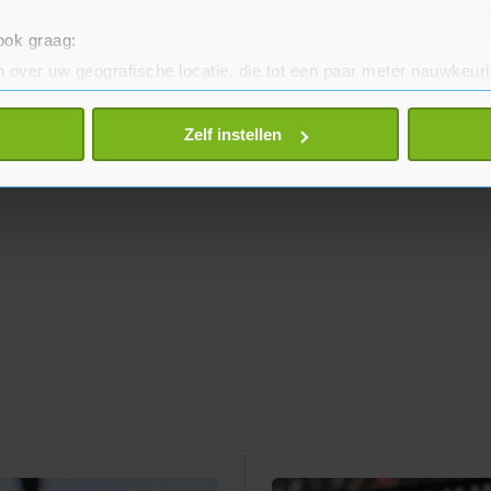
 ook graag:
 over uw geografische locatie, die tot een paar meter nauwkeuri
eren door het actief te scannen op specifieke eigenschappen (fing
onlijke gegevens worden verwerkt en stel uw voorkeuren in he
Zelf instellen
jzigen of intrekken in de Cookieverklaring.
te beter en wordt jouw bezoek makkelijker en persoonlijker. O
je gemaakte keuze altijd wijzigen of intrekken.