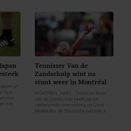
nieuwe leider in het klassement. Marco
Brenner (Tudor) uit Duitsland werd
derde.
 Japan
Tennisser Van de
esteek
Zandschulp wint na
stunt weer in Montréal
gbyer uit
 hij in
MONTRÉAL (ANP) - Tennisser Botic
men met
van de Zandschulp heeft na zijn
en met
verrassende overwinning op Daniil
et gaat om
Medvedev, de Russische nummer 6
, zo
van de wereld, opnieuw gewonnen op
it
het masterstoernooi van Montréal. In
 tweede
de derde ronde was de Nederlander