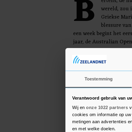
B
ertens, de h
wereld, zou 
Griekse Mari
blessure van 
een week begint het eer
jaar, de Australian Open
Afgelopen week strandde
Brisbane in de kwartfina
Bij de mannen meldden 
Toestemming
Minaur zich af voor het 
Verantwoord gebruik van u
Wij en
onze 1022 partners
v
cookies om informatie op uw 
metingen aan advertenties en
en met welke doelen.