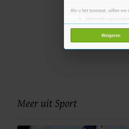
Als u het toestaat, willen we
Informatie verzamelen
Uw apparaat identific
Lees meer over hoe uw perso
Weigeren
toestemming op elk moment wi
Met cookies werkt onze websi
ons cookiebeleid bekijken en 
Meer uit Sport