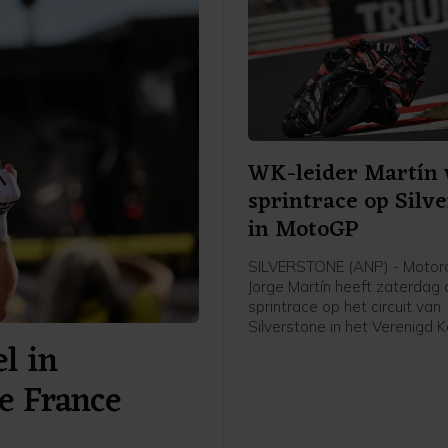
WK-leider Martín 
sprintrace op Silv
in MotoGP
SILVERSTONE (ANP) - Motor
Jorge Martín heeft zaterdag
sprintrace op het circuit van
Silverstone in het Verenigd Ko
l in
gewonnen. De Spaanse leide
MotoGP bleef op zijn Aprilia
e France
Japanner Ai Ogura voor. De I
Marco Bezzecchi werd derde