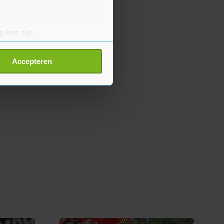
g kan zijn
erprinting)
t
detailgedeelte
in. U kunt uw
Accepteren
p onze cookiepagina kun je