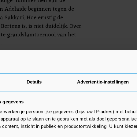
uidige nummer tien van de
in Adelaide beginnen tegen de
a Sakkari. Hoe ernstig de
Bertens is, is niet duidelijk. Over
ste grandslamtoernooi van het
.
 Bertens bij het toernooi van
les.
Novak Djokovic en Alex de
Details
Advertentie-instellingen
toernooi van Adelaide.
w gegevens
erwerken je persoonlijke gegevens (bijv. uw IP-adres) met behul
apparaat op te slaan en te gebruiken met als doel gepersonalise
 content, inzicht in publiek en productontwikkeling. U kunt kiez