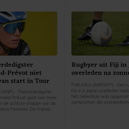
erdedigster
Rugbyer uit Fiji in
d-Prévot niet
overleden na zonn
an start in Tour
FUKUOKA (ANP/AFP) - Een ru
Fiji is in Japan overleden nadat
(ANP) - Titelverdedigster
het ziekenhuis was opgeno
errand-Prévot gaat niet meer
symptomen die overeenkom
 in de achtste etappe van de
een ernstige zonnesteek. H
rance Femmes. De Franse
de 26-jarige Saimoni Vunilagi
van Visma-Lease a Bike is
maakte zijn club Kyushu KV u
aal fit en heeft in overleg
Fukuoka, dat uitkomt op het
dische staf besloten niet