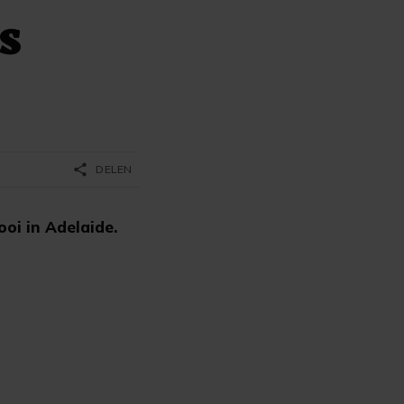
s
share
DELEN
oi in Adelaide.