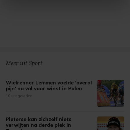
intrekken in de Cookieverklaring.
Met cookies werkt onze website beter en wordt jouw
bezoek makkelijker en persoonlijker. Op
onze cookiepagina kun je ons cookiebeleid bekijken en je
gemaakte keuze altijd wijzigen of intrekken.
Meer uit Sport
Wielrenner Lemmen voelde 'overal
pijn' na val voor winst in Polen
10 uur geleden
Pieterse kan zichzelf niets
verwijten na derde plek in