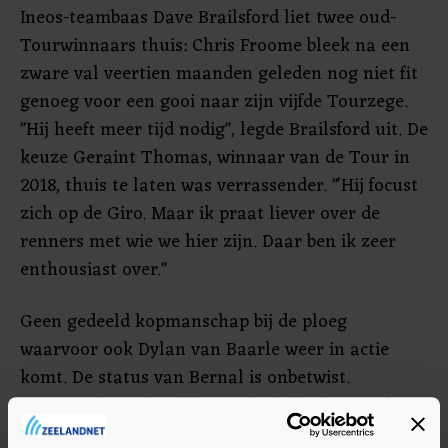
Ineos-teambaas Dave Brailsford liet twee oud-
Tourwinnaars thuis: Chris Froome bleek na een
zware val veertien maanden geleden nog niet fit
genoeg voor een gooi naar zijn vijfde Tourzege.
"Hij heeft meer tijd nodig", legde Brailsford uit. De
keuze Geraint Thomas, winnaar van de Tour in
2018, thuis te laten was verrassender. "'Hij focust
zich op de Giro. Maar ik praat liever over de
renners met wie we hier zijn. Daar ben ik zeer
enthousiast over."
Geen gedeeld kopmanschap bij de ploeg
waarvoor ook Dylan van Baarle weer in actie
komt. De status van Bernal is onbetwist.
Brailsford: "Hij heeft het recht de leider van deze
ploeg te zijn. Egan is een briljant renner en weet