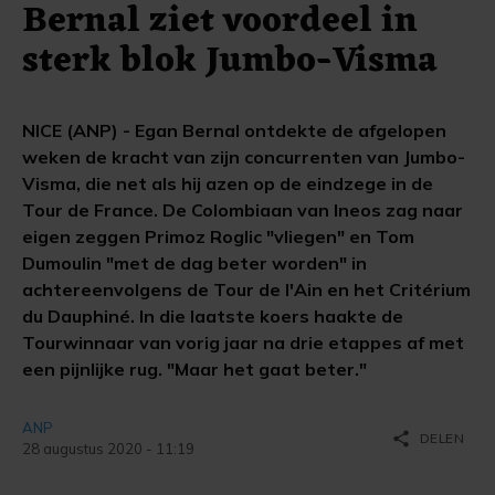
Bernal ziet voordeel in
sterk blok Jumbo-Visma
NICE (ANP) - Egan Bernal ontdekte de afgelopen
weken de kracht van zijn concurrenten van Jumbo-
Visma, die net als hij azen op de eindzege in de
Tour de France. De Colombiaan van Ineos zag naar
eigen zeggen Primoz Roglic "vliegen" en Tom
Dumoulin "met de dag beter worden" in
achtereenvolgens de Tour de l'Ain en het Critérium
du Dauphiné. In die laatste koers haakte de
Tourwinnaar van vorig jaar na drie etappes af met
een pijnlijke rug. "Maar het gaat beter."
ANP
share
DELEN
28 augustus 2020 - 11:19