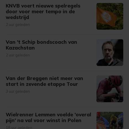
KNVB voert nieuwe spelregels
door voor meer tempo in de
wedstrijd
2 uur geleden
Van 't Schip bondscoach van
Kazachstan
2 uur geleden
Van der Breggen niet meer van
start in zevende etappe Tour
3 uur geleden
Wielrenner Lemmen voelde 'overal
pijn' na val voor winst in Polen
18 uur geleden