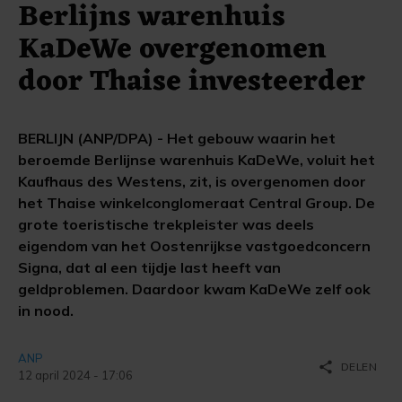
Berlijns warenhuis
KaDeWe overgenomen
door Thaise investeerder
BERLIJN (ANP/DPA) - Het gebouw waarin het
beroemde Berlijnse warenhuis KaDeWe, voluit het
Kaufhaus des Westens, zit, is overgenomen door
het Thaise winkelconglomeraat Central Group. De
grote toeristische trekpleister was deels
eigendom van het Oostenrijkse vastgoedconcern
Signa, dat al een tijdje last heeft van
geldproblemen. Daardoor kwam KaDeWe zelf ook
in nood.
ANP
share
DELEN
12 april 2024 - 17:06