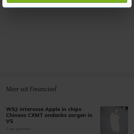
verwerkt en stel uw voorkeuren in het
detailgedeelte
in.
U kunt uw toestemming op elk moment wijzigen of
intrekken in de Cookieverklaring.
Met cookies werkt onze website beter en wordt jouw
bezoek makkelijker en persoonlijker. Op
onze cookiepagina kun je ons cookiebeleid bekijken en je
gemaakte keuze altijd wijzigen of intrekken.
Meer uit Financieel
WSJ: interesse Apple in chips
Chinees CXMT ondanks zorgen in
VS
1 uur geleden