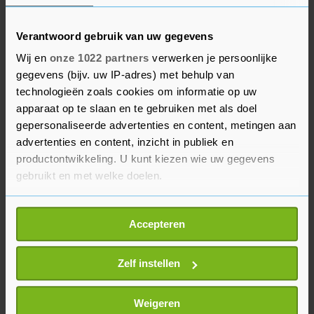
Vorige maand werd bekend dat Duitsland
Verantwoord gebruik van uw gegevens
onderzoekt of Signa geld heeft witgewassen.
Wij en
onze 1022 partners
verwerken je persoonlijke
Waarvan het concern precies wordt verdacht, is
gegevens (bijv. uw IP-adres) met behulp van
niet bekendgemaakt. De Duitse krant Bild am
technologieën zoals cookies om informatie op uw
Sonntag schreef dat het onderzoek in München
apparaat op te slaan en te gebruiken met als doel
gepersonaliseerde advertenties en content, metingen aan
gaat over geld dat Signa bij banken en financiers
advertenties en content, inzicht in publiek en
had opgehaald voor een bouwproject in het
productontwikkeling. U kunt kiezen wie uw gegevens
centrum van die stad. Dat geld zou daarna naar
gebruikt en met welke doelen.
het buitenland zijn overgemaakt via een
Luxemburgse onderneming.
Als u het toestaat, willen we ook graag:
Accepteren
Informatie verzamelen over uw geografische
locatie, die tot een paar meter nauwkeurig kan zijn
Uw apparaat identificeren door het actief te
Zelf instellen
scannen op specifieke eigenschappen (fingerprinting)
Lees meer over hoe uw persoonlijke gegevens worden
Weigeren