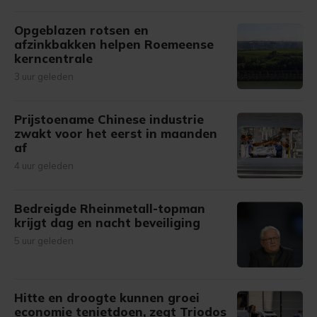
Opgeblazen rotsen en
afzinkbakken helpen Roemeense
kerncentrale
3 uur geleden
Prijstoename Chinese industrie
zwakt voor het eerst in maanden
af
4 uur geleden
Bedreigde Rheinmetall-topman
krijgt dag en nacht beveiliging
5 uur geleden
Hitte en droogte kunnen groei
economie tenietdoen, zegt Triodos