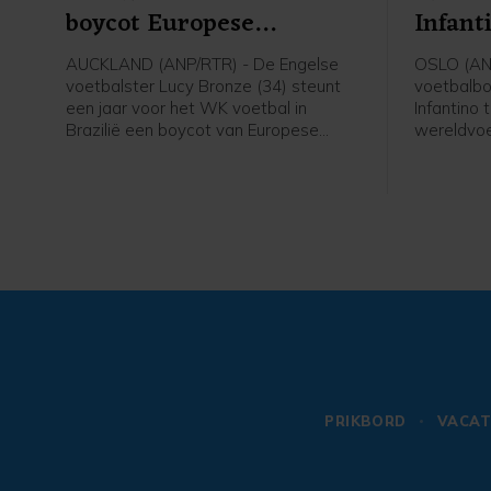
boycot Europese
Infant
speelsters
AUCKLAND (ANP/RTR) - De Engelse
OSLO (AN
voetbalster Lucy Bronze (34) steunt
voetbalbo
een jaar voor het WK voetbal in
Infantino 
Brazilië een boycot van Europese
wereldvoe
speelsters van FIFA-competities.
voorzitter
Daarmee schaart de speelster van
van de fel
Chelsea zich achter het verzet van de
gezegd na
UEFA tegen FIFA-voorzitter Gianni
verschille
Infantino. "Ik denk dat Europese
voetbal.
speelsters zullen vasthouden aan hun
overtuigingen. En aan wat het beste is
voor onze sport. Als dat betekent dat
we sommige competities moeten
boycotten, dan moet dat gebeuren",
aldus Bronze in aanloop van een
oefenduel met Chelsea in Nieuw-
Zeeland tegen Auckland.
PRIKBORD
VACAT