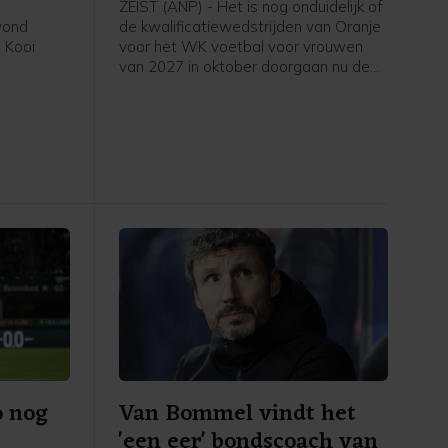
ZEIST (ANP) - Het is nog onduidelijk of
avond
de kwalificatiewedstrijden van Oranje
 Kooi
voor het WK voetbal voor vrouwen
van 2027 in oktober doorgaan nu de
eerde
UEFA een boycot heeft afgekondigd
in het
van FIFA-competities. Voor het elftal
 stadion.
van bondscoach Arjan Veurink staat
op 9 en 13 oktober een dubbele
ontmoeting met Hongarije op het
programma. Volgens de KNVB
onderzoekt de UEFA de komende tijd
of de duels door zullen gaan.
o nog
Van Bommel vindt het
'een eer' bondscoach van