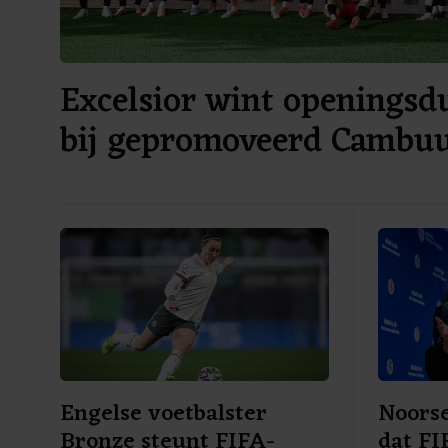
Excelsior wint openingsdu
bij gepromoveerd Cambu
Engelse voetbalster
Noorse
Bronze steunt FIFA-
dat FI