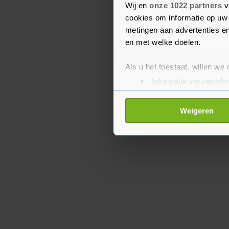
Eerder al werden anti-B
Wij en
onze 1022 partners
v
cookies om informatie op uw 
van Everton in Liverpoo
metingen aan advertenties en
en met welke doelen.
Als u het toestaat, willen we
Informatie verzamelen
Uw apparaat identific
Lees meer over hoe uw perso
Weigeren
toestemming op elk moment wi
Met cookies werkt onze websi
ons cookiebeleid bekijken en 