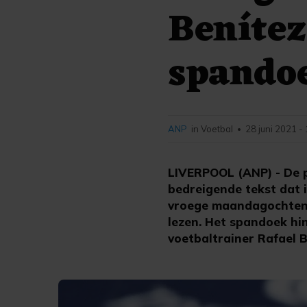
Benítez
spando
ANP
in Voetbal
28 juni 2021 -
•
LIVERPOOL (ANP) - De p
bedreigende tekst dat i
vroege maandagochtend.
lezen. Het spandoek hi
voetbaltrainer Rafael B