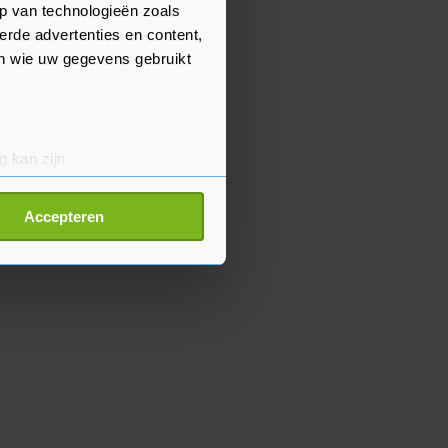
p van technologieën zoals
erde advertenties en content,
en wie uw gegevens gebruikt
g kan zijn
erprinting)
t
detailgedeelte
in. U kunt uw
Accepteren
p onze cookiepagina kun je