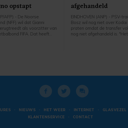
ino opstapt
afgehandeld
P/AFP) - De Noorse
EINDHOVEN (ANP) - PSV-trai
nd (NFF) wil dat Gianni
Bosz wil nog niet over Koda
terugtreedt als voorzitter van
praten omdat de transfer v
tbalbond FIFA. Dat heeft
nog niet afgehandeld is. "Het
 Lise Klaveness, al jaren een
niet helemaal rond. Zolang hij
ste critici van de FIFA-baas,
speler is, praat ik niet over h
 een bijeenkomst van de
Peter Bosz in aanloop naar 
nde partijen uit het Noorse
wedstrijd van PSV zaterdag 
tegen Fortuna Sittard.
URES
NIEUWS
HET WEER
INTERNET
GLASVEZEL
KLANTENSERVICE
CONTACT