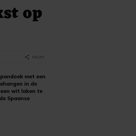
kst op
share
DELEN
 spandoek met een
gehangen in de
een wit laken te
 de Spaanse