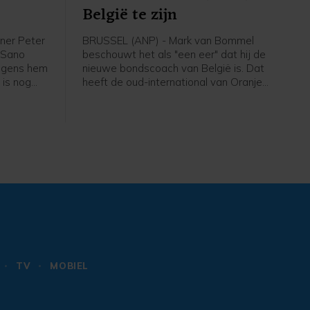
België te zijn
ner Peter
BRUSSEL (ANP) - Mark van Bommel
i Sano
beschouwt het als "een eer" dat hij de
olgens hem
nieuwe bondscoach van België is. Dat
 is nog
heeft de oud-international van Oranje
 niet mijn
gezegd bij zijn presentatie bij de
em", zei
Belgische voetbalbond. "Ik ben heel
de eerste
erg blij dat ik hier zit. Deze uitdaging
thuis
past bij mij", zei de 49-jarige Van
Bommel. "Dit is een baan die iedereen
wil. Ik heb er ook niet over getwijfeld."
TV
MOBIEL