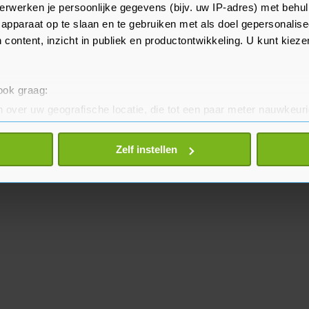
enítez spandoeken bij het stadion
erwerken je persoonlijke gegevens (bijv. uw IP-adres) met behul
apparaat op te slaan en te gebruiken met als doel gepersonalise
l aangetroffen.
 content, inzicht in publiek en productontwikkeling. U kunt kiez
 ook graag:
 over uw geografische locatie, die tot een paar meter nauwkeuri
eren door het actief te scannen op specifieke eigenschappen (fing
onlijke gegevens worden verwerkt en stel uw voorkeuren in he
Zelf instellen
jzigen of intrekken in de Cookieverklaring.
te beter en wordt jouw bezoek makkelijker en persoonlijker. O
je gemaakte keuze altijd wijzigen of intrekken.