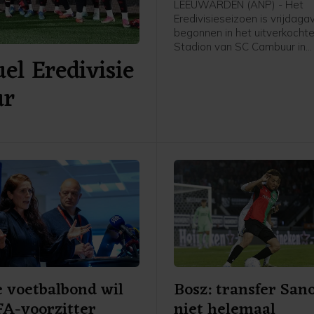
LEEUWARDEN (ANP) - Het
Eredivisieseizoen is vrijdag
begonnen in het uitverkochte
Stadion van SC Cambuur in
el Eredivisie
Leeuwarden. Het gepromov
Cambuur ontvangt Excelsior 
ur
twee jaar geleden geopende
 voetbalbond wil
Bosz: transfer San
FA-voorzitter
niet helemaal