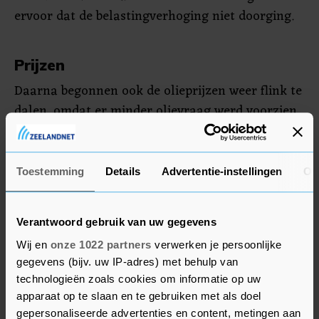
ervoor dat de belastingverhoging niet doorging.
Prijzen
Daarna begonnen ook de olieprijzen weer flink te
dalen, omdat er minder olievraag werd voorzien
door zwakkere economische groei en recessies in
diverse landen. Voor de automobilist pakte dit
gunstig uit in de adviesprijzen van de grote
Toestemming
Details
Advertentie-instellingen
Ov
oliemaatschappijen. Die adviesprijzen worden
doorgaans alleen aan de snelweg gevraagd. Bij
Verantwoord gebruik van uw gegevens
enkele goedkope pompen elders in het land kan
Wij en
onze 1022 partners
verwerken je persoonlijke
nu al voor minder dan 1,80 euro per liter worden
gegevens (bijv. uw IP-adres) met behulp van
getankt.
technologieën zoals cookies om informatie op uw
apparaat op te slaan en te gebruiken met als doel
De prijs van diesel liet in grote lijnen een
gepersonaliseerde advertenties en content, metingen aan