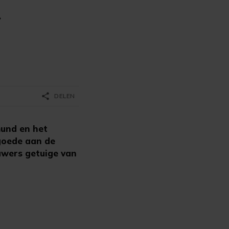
r
share
DELEN
mund en het
goede aan de
uwers getuige van