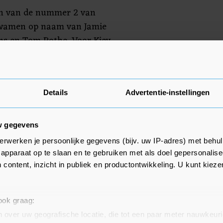
n van de nummer 2 van
kwamen op naam van Jamie
ns en Tom Rothe. Voor Kiev
aliy Boejalski en Vladislav Vanat
ten ook nog eens een strafschop.
Details
Advertentie-instellingen
w gegevens
erwerken je persoonlijke gegevens (bijv. uw IP-adres) met behul
apparaat op te slaan en te gebruiken met als doel gepersonalise
 content, inzicht in publiek en productontwikkeling. U kunt kiez
 ook graag:
 over uw geografische locatie, die tot een paar meter nauwkeuri