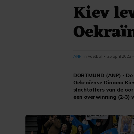
Kiev le
Oekraï
ANP
in Voetbal
26 april 2022 
•
DORTMUND (ANP) - De b
Oekraïense Dinamo Kiev
slachtoffers van de oo
een overwinning (2-3) 