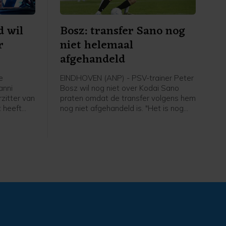
d wil
Bosz: transfer Sano nog
r
niet helemaal
afgehandeld
e
EINDHOVEN (ANP) - PSV-trainer Peter
anni
Bosz wil nog niet over Kodai Sano
rzitter van
praten omdat de transfer volgens hem
 heeft
nog niet afgehandeld is. "Het is nog
 jaren een
niet helemaal rond. Zolang hij niet mijn
IFA-baas,
speler is, praat ik niet over hem", zei
van de
Peter Bosz in aanloop naar de eerste
t Noorse
wedstrijd van PSV zaterdag thuis
tegen Fortuna Sittard.