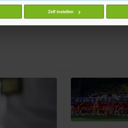
eren door het actief te scannen op specifieke eigenschappen (fing
onlijke gegevens worden verwerkt en stel uw voorkeuren in he
Zelf instellen
jzigen of intrekken in de Cookieverklaring.
te beter en wordt jouw bezoek makkelijker en persoonlijker. O
je gemaakte keuze altijd wijzigen of intrekken.