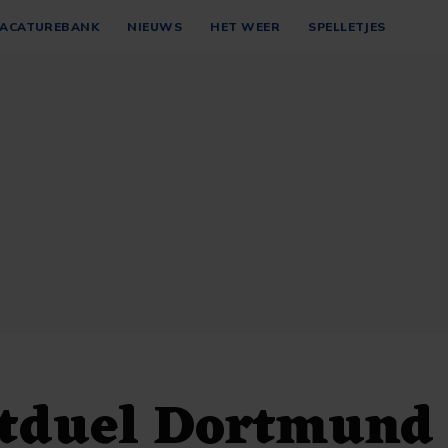
ACATUREBANK
NIEUWS
HET WEER
SPELLETJES
etduel Dortmund 