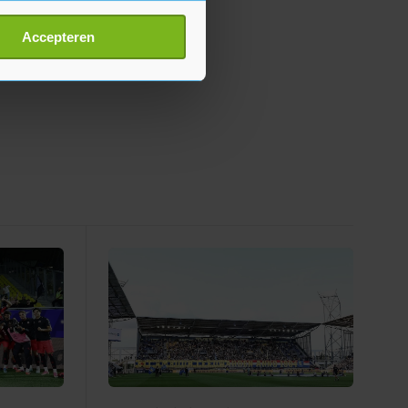
erprinting)
t
detailgedeelte
in. U kunt uw
Accepteren
p onze cookiepagina kun je