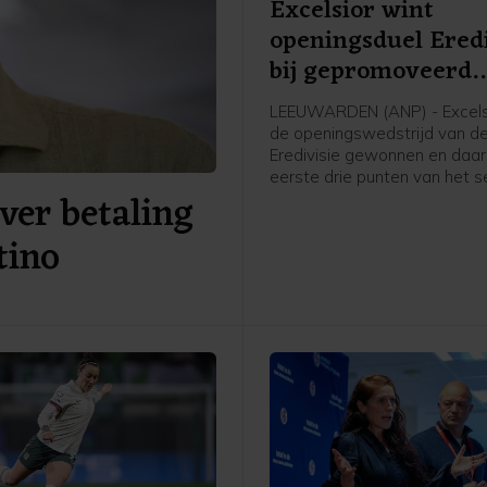
Excelsior wint
openingsduel Eredi
bij gepromoveerd
Cambuur
LEEUWARDEN (ANP) - Excels
de openingswedstrijd van d
Eredivisie gewonnen en daa
eerste drie punten van het s
ver betaling
gepakt. Op bezoek bij het
gepromoveerde SC Cambuur
tino
Leeuwarden wonnen de
Rotterdammers met 4-0.