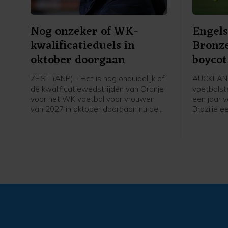
Nog onzeker of WK-
Engels
kwalificatieduels in
Bronze
oktober doorgaan
boycot
speels
ZEIST (ANP) - Het is nog onduidelijk of
AUCKLAND
de kwalificatiewedstrijden van Oranje
voetbalst
voor het WK voetbal voor vrouwen
een jaar 
van 2027 in oktober doorgaan nu de
Brazilië 
UEFA een boycot heeft afgekondigd
speelster
van FIFA-competities. Voor het elftal
Daarmee s
van bondscoach Arjan Veurink staat
Chelsea z
op 9 en 13 oktober een dubbele
UEFA tege
ontmoeting met Hongarije op het
Infantino.
programma. Volgens de KNVB
speelster
onderzoekt de UEFA de komende tijd
overtuigi
of de duels door zullen gaan.
voor onze
we sommi
boycotten
aldus Bro