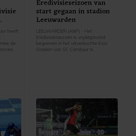
Eredivisieseizoen van
visie
start gegaan in stadion
Leeuwarden
ior heeft
LEEUWARDEN (ANP) - Het
e
Eredivisieseizoen is vrijdagavond
rmee de
begonnen in het uitverkochte Kooi
eizoen
Stadion van SC Cambuur in
Leeuwarden. Het gepromoveerde
 in
Cambuur ontvangt Excelsior in het
twee jaar geleden geopende stadion.