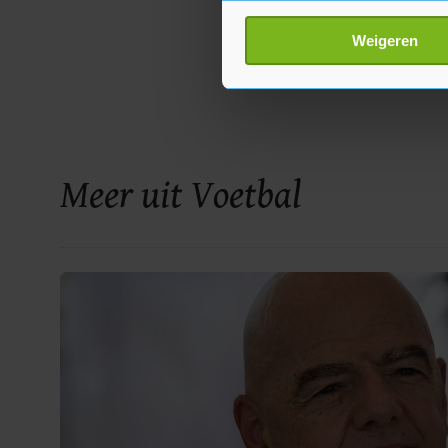
Uw apparaat identific
Lees meer over hoe uw perso
Weigeren
toestemming op elk moment wi
Met cookies werkt onze websi
ons cookiebeleid bekijken en 
Meer uit Voetbal