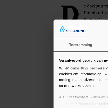
D
e doelpunte
Duitsland 
Bynoe-Gitte
scoorden Vit
(2). Beide elftallen mis
Toestemming
Verantwoord gebruik van u
Wij en
onze 1022 partners
v
cookies om informatie op uw 
metingen aan advertenties en
en met welke doelen.
Als u het toestaat, willen we
Informatie verzamelen