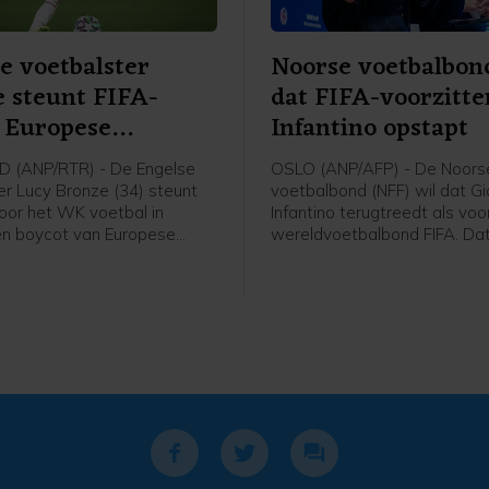
e voetbalster
Noorse voetbalbon
 steunt FIFA-
dat FIFA-voorzitte
 Europese
Infantino opstapt
ters
 (ANP/RTR) - De Engelse
OSLO (ANP/AFP) - De Noors
er Lucy Bronze (34) steunt
voetbalbond (NFF) wil dat Gi
voor het WK voetbal in
Infantino terugtreedt als voo
een boycot van Europese
wereldvoetbalbond FIFA. Dat
s van FIFA-competities.
voorzitter Lise Klaveness, al
chaart de speelster van
van de felste critici van de F
ich achter het verzet van de
gezegd na een bijeenkomst 
n FIFA-voorzitter Gianni
verschillende partijen uit he
 "Ik denk dat Europese
voetbal.
s zullen vasthouden aan hun
ngen. En aan wat het beste is
 sport. Als dat betekent dat
ge competities moeten
, dan moet dat gebeuren",
nze in aanloop van een