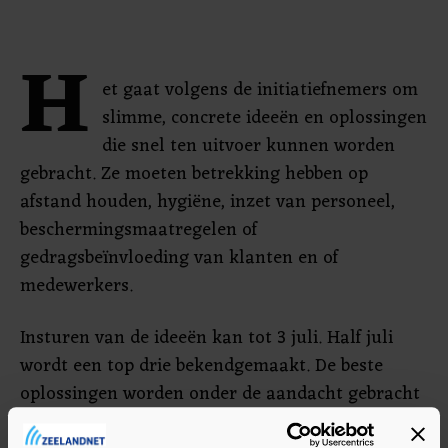
H
et gaat volgens de initiatiefnemers om
slimme, concrete ideeën en oplossingen
die snel ten uitvoer kunnen worden
gebracht. Ze moeten betrekking hebben op
afstand houden, hygiëne, inzet van personeel,
beschermingsmaatregelen of
gedragsbeïnvloeding van klanten en of
medewerkers.
Insturen van de ideeën kan tot 3 juli. Half juli
wordt een top drie bekendgemaakt. De beste
oplossingen worden onder de aandacht gebracht
via sociale media en ondernemersplatformen.