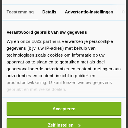
Toestemming
Details
Advertentie-instellingen
Ov
Verantwoord gebruik van uw gegevens
Wij en
onze 1022 partners
verwerken je persoonlijke
gegevens (bijv. uw IP-adres) met behulp van
technologieën zoals cookies om informatie op uw
apparaat op te slaan en te gebruiken met als doel
gepersonaliseerde advertenties en content, metingen aan
advertenties en content, inzicht in publiek en
productontwikkeling. U kunt kiezen wie uw gegevens
gebruikt en met welke doelen.
Als u het toestaat, willen we ook graag:
Accepteren
Informatie verzamelen over uw geografische
locatie, die tot een paar meter nauwkeurig kan zijn
Meer uit Financieel
Uw apparaat identificeren door het actief te
Zelf instellen