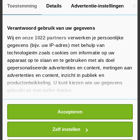
bewindsman samen.
Toestemming
Details
Advertentie-instellingen
Ov
"Dat is geen rocket science, maar een kwestie van
Verantwoord gebruik van uw gegevens
investeren, van daadkracht en gewoon die
fabrieken neerzetten en de vraag creëren, zodat
Wij en
onze 1022 partners
verwerken je persoonlijke
gegevens (bijv. uw IP-adres) met behulp van
je ook weet waar je voor gaat produceren."
technologieën zoals cookies om informatie op uw
apparaat op te slaan en te gebruiken met als doel
Naast Beljaarts hebben de ministers van België,
gepersonaliseerde advertenties en content, metingen aan
Duitsland, Finland, Frankrijk, Italië, Oostenrijk,
advertenties en content, inzicht in publiek en
Polen en Spanje woensdag de oprichting van de
productontwikkeling. U kunt kiezen wie uw gegevens
Semicon Coalition met de ondertekening ervan
gebruikt en met welke doelen.
bekrachtigd. Zeker vier andere landen hebben
Als u het toestaat, willen we ook graag:
interesse getoond, zei Beljaarts. Hij vindt het
Accepteren
Informatie verzamelen over uw geografische
"nog iets te prematuur" om namen te noemen.
locatie, die tot een paar meter nauwkeurig kan zijn
Uw apparaat identificeren door het actief te
Zelf instellen
scannen op specifieke eigenschappen (fingerprinting)