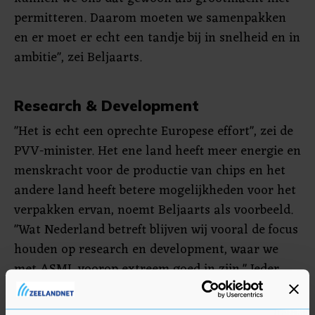
permitteren. Daarom moeten we samenpakken
en er moet er echt een tandje bij in snelheid en in
ambitie", zei Beljaarts.
Research & Development
"Het is echt een oprechte Europese effort", zei de
PVV-minister. Het ene land heeft meer energie en
menskracht voor de productie van chips en het
andere land heeft betere mogelijkheden voor het
verpakken ervan, noemt Beljaarts als voorbeeld.
"Wat Nederland betreft blijven wij vooral de focus
houden op research en development, waar we
met ASML voorop extreem goed in zijn." Ieder
EU-land dat mee wil doen, kan een deel van de
waardeketen voor zijn rekening nemen, vat de