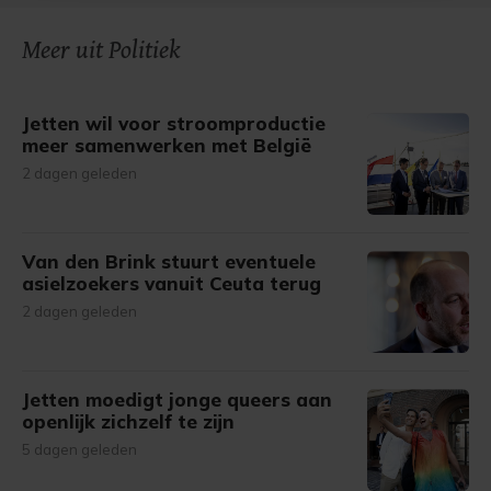
onze cookiepagina kun je ons cookiebeleid bekijken en je
Meer uit Politiek
gemaakte keuze altijd wijzigen of intrekken.
Jetten wil voor stroomproductie
meer samenwerken met België
2 dagen geleden
Van den Brink stuurt eventuele
asielzoekers vanuit Ceuta terug
2 dagen geleden
Jetten moedigt jonge queers aan
openlijk zichzelf te zijn
5 dagen geleden