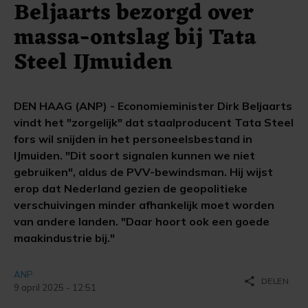
Beljaarts bezorgd over
massa-ontslag bij Tata
Steel IJmuiden
DEN HAAG (ANP) - Economieminister Dirk Beljaarts
vindt het "zorgelijk" dat staalproducent Tata Steel
fors wil snijden in het personeelsbestand in
IJmuiden. "Dit soort signalen kunnen we niet
gebruiken", aldus de PVV-bewindsman. Hij wijst
erop dat Nederland gezien de geopolitieke
verschuivingen minder afhankelijk moet worden
van andere landen. "Daar hoort ook een goede
maakindustrie bij."
ANP
share
DELEN
9 april 2025 - 12:51