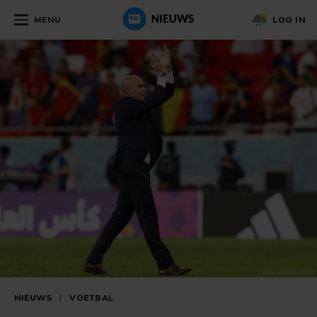
MENU
LOG IN
NIEUWS
/
VOETBAL