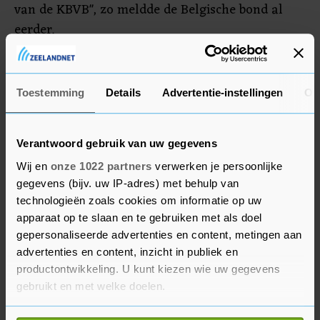
van de KBVB", zo meldde de Belgische bond al
eerder.
Martínez maakte direct na de uitschakeling van
België in de groepsfase van het WK in Qatar
Toestemming
Details
Advertentie-instellingen
Ov
bekend te vertrekken.
Verantwoord gebruik van uw gegevens
Wij en
onze 1022 partners
verwerken je persoonlijke
gegevens (bijv. uw IP-adres) met behulp van
technologieën zoals cookies om informatie op uw
apparaat op te slaan en te gebruiken met als doel
gepersonaliseerde advertenties en content, metingen aan
advertenties en content, inzicht in publiek en
productontwikkeling. U kunt kiezen wie uw gegevens
gebruikt en met welke doelen.