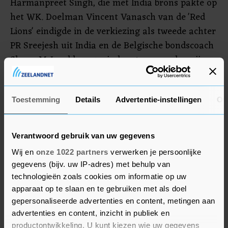
Harmanpreet Singh, die met India brons pakte op
het WK. Doelman Vincent Vanasch van de 'Red
Lions' eindigde in de verkiezing als tweede achter
PR Sreejesh uit India en de Belgische bondscoach
Shane McLeod kreeg minder stemmen dan zijn
Indiase collega Graham Reid.
Vooral de fans stemden massaal op de
Toestemming
Details
Advertentie-instellingen
Ov
genomineerden uit India. De publieksstemmen
telden voor 25 procent mee voor het
Verantwoord gebruik van uw gegevens
eindresultaat.
Wij en
onze 1022 partners
verwerken je persoonlijke
gegevens (bijv. uw IP-adres) met behulp van
technologieën zoals cookies om informatie op uw
apparaat op te slaan en te gebruiken met als doel
gepersonaliseerde advertenties en content, metingen aan
advertenties en content, inzicht in publiek en
productontwikkeling. U kunt kiezen wie uw gegevens