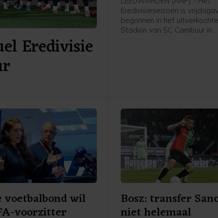
LEEUWARDEN (ANP) - Het
Eredivisieseizoen is vrijdag
begonnen in het uitverkochte
Stadion van SC Cambuur in
el Eredivisie
Leeuwarden. Het gepromov
Cambuur ontvangt Excelsior 
ur
twee jaar geleden geopende
 voetbalbond wil
Bosz: transfer San
FA-voorzitter
niet helemaal