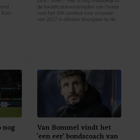
ZEIST (ANP) - Het is nog onduidelijk of
avond
de kwalificatiewedstrijden van Oranje
 Kooi
voor het WK voetbal voor vrouwen
van 2027 in oktober doorgaan nu de
eerde
UEFA een boycot heeft afgekondigd
in het
van FIFA-competities. Voor het elftal
 stadion.
van bondscoach Arjan Veurink staat
op 9 en 13 oktober een dubbele
ontmoeting met Hongarije op het
programma. Volgens de KNVB
onderzoekt de UEFA de komende tijd
of de duels door zullen gaan.
o nog
Van Bommel vindt het
'een eer' bondscoach van