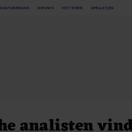
ACATUREBANK
NIEUWS
HET WEER
SPELLETJES
he analisten vin