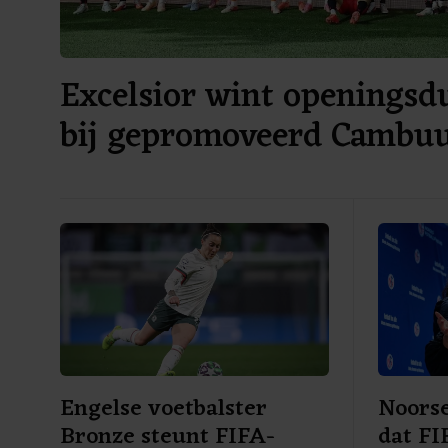
Excelsior wint openingsdu
bij gepromoveerd Cambu
Engelse voetbalster
Noorse
Bronze steunt FIFA-
dat FI