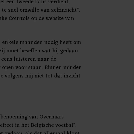
wel een tweede kans verdient,
 te snel omwille van zelfinzicht",
mke Courtois op de website van
el enkele maanden nodig heeft om
Hij moet beseffen wat hij gedaan
 eens luisteren naar de
ar open voor staan. Binnen minder
 volgens mij niet tot dat inzicht
e benoeming van Overmars
ffect in het Belgische voetbal".
bt gedaan, als dat allemaal klopt,