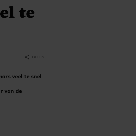
el te
share
DELEN
ars veel te snel
ur van de