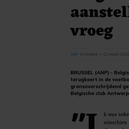
aanstel
vroeg
ANP
in Voetbal
21 maart 2022
•
BRUSSEL (ANP) - Belgis
terugkeert in de voetba
grensoverschrijdend ge
Belgische club Antwerp
"I
k was zeke
misschien i