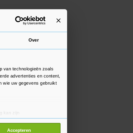
Over
p van technologieën zoals
erde advertenties en content,
en wie uw gegevens gebruikt
g kan zijn
erprinting)
t
detailgedeelte
in. U kunt uw
Accepteren