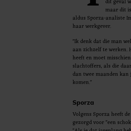
dit geval 
maar dit is
aldus Sporza-analiste I
haar werkgever.
"Ik denk dat die man w
aan zichzelf te werken. 
heeft en moet misschien
slachtoffers, als die da
dan twee maanden kan je
komen."
Sporza
Volgens Sporza heeft d
gezorgd voor "een schoke
"Als je dat jarenlang he