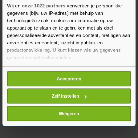
week donderdag. Hem hangt tot twee jaar
Wij en
onze 1022 partners
verwerken je persoonlijke
gevangenisstraf boven het hoofd.
gegevens (bijv. uw IP-adres) met behulp van
technologieën zoals cookies om informatie op uw
Mogelijk volgt nog een tweede proces. De Pauw
apparaat op te slaan en te gebruiken met als doel
wil de VRT dwingen een schadevergoeding van 12
gepersonaliseerde advertenties en content, metingen aan
miljoen euro te betalen omdat hij door zijn
advertenties en content, inzicht in publiek en
productontwikkeling. U kunt kiezen wie uw gegevens
gedwongen vertrek inkomsten heeft misgelopen.
gebruikt en met welke doelen.
Als u het toestaat, willen we ook graag:
Accepteren
Informatie verzamelen over uw geografische
locatie, die tot een paar meter nauwkeurig kan zijn
Uw apparaat identificeren door het actief te
Zelf instellen
scannen op specifieke eigenschappen (fingerprinting)
Lees meer over hoe uw persoonlijke gegevens worden
Weigeren
verwerkt en stel uw voorkeuren in het
detailgedeelte
in.
U kunt uw toestemming op elk moment wijzigen of
intrekken in de Cookieverklaring.