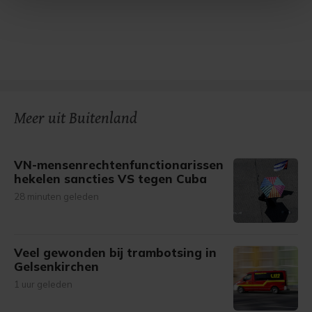
Met cookies werkt onze website beter en wordt jouw
bezoek makkelijker en persoonlijker. Op
onze cookiepagina kun je ons cookiebeleid bekijken en je
gemaakte keuze altijd wijzigen of intrekken.
Meer uit Buitenland
VN-mensenrechtenfunctionarissen
hekelen sancties VS tegen Cuba
28 minuten geleden
Veel gewonden bij trambotsing in
Gelsenkirchen
1 uur geleden